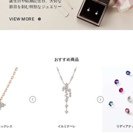
誕生日や結婚記念日、大切な
節目を刻む特別なジュエリー
VIEW MORE
おすすめ商品
ネックレス
イルミナーレ
リディアナ