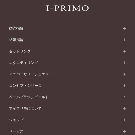
婚約指輪
婚約指輪 (エンゲージリング)
結婚指輪
婚約指輪一覧
結婚指輪 (マリッジリング)
セットリング
素材から選ぶ
結婚指輪一覧
セットリング
エタニティリング
プラチナ
フォルムから選ぶ
素材から選ぶ
セットリング一覧
エタニティリング
アニバーサリージュエリー
イエローゴールド
ストレートライン
プラチナ
セッティングから選ぶ
フォルムから選ぶ
素材から選ぶ
エタニティリング一覧
アニバーサリージュエリー
コンセプトシリーズ
ピンクゴールド
ウェーブライン
イエローゴールド
ソリテール
ストレートライン
スタイルから選ぶ
プラチナ
セッティングから選ぶ
素材から選ぶ
アニバーサリージュエリー一覧
コンセプトシリーズ
ペールブラウンゴールド
ペールブラウンゴールド
V字ライン
ピンクゴールド
ワンサイドメレ
ウェーブライン
シンプル
イエローゴールド
プレーン
価格帯から選ぶ
スタイルから選ぶ
プラチナ
ネックレス
コンビネーション
オリジンビリーフ
ペールブラウンゴールド
ダブルサイドメレ
アイプリモについて
V字ライン
フェミニン
ピンクゴールド
ワンメレ
50万円台～
シンプル
イエローゴールド
婚約指輪ガイド
ベビーリング
価格帯から選ぶ
フラワリー
コンビネーション
ラインメレ
モード
アイプリモについて
ペールブラウンゴールド
セベラルメレ
ショップ
40万円台～
フェミニン
ピンクゴールド
ファッションリング
50万円～
婚約指輪 人気ランキング
結婚指輪 人気ランキング
初空
エレガント
コンビネーション
ラインメレ
30万円台～
®
モード
パーソナルハンド診断
店舗一覧
ペールブラウンゴールド
ブレスレット
サービス
40万円～50万円
婚約ネックレス
エトワル