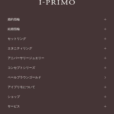
婚約指輪
婚約指輪 (エンゲージリング)
結婚指輪
婚約指輪一覧
結婚指輪 (マリッジリング)
セットリング
素材から選ぶ
結婚指輪一覧
セットリング
エタニティリング
プラチナ
フォルムから選ぶ
素材から選ぶ
セットリング一覧
エタニティリング
アニバーサリージュエリー
イエローゴールド
ストレートライン
プラチナ
セッティングから選ぶ
フォルムから選ぶ
素材から選ぶ
エタニティリング一覧
アニバーサリージュエリー
コンセプトシリーズ
ピンクゴールド
ウェーブライン
イエローゴールド
ソリテール
ストレートライン
スタイルから選ぶ
プラチナ
セッティングから選ぶ
素材から選ぶ
アニバーサリージュエリー一覧
コンセプトシリーズ
ペールブラウンゴールド
ペールブラウンゴールド
V字ライン
ピンクゴールド
ワンサイドメレ
ウェーブライン
シンプル
イエローゴールド
プレーン
価格帯から選ぶ
スタイルから選ぶ
プラチナ
ネックレス
コンビネーション
オリジンビリーフ
ペールブラウンゴールド
ダブルサイドメレ
アイプリモについて
V字ライン
フェミニン
ピンクゴールド
ワンメレ
50万円台～
シンプル
イエローゴールド
婚約指輪ガイド
ベビーリング
価格帯から選ぶ
フラワリー
コンビネーション
ラインメレ
モード
アイプリモについて
ペールブラウンゴールド
セベラルメレ
ショップ
40万円台～
フェミニン
ピンクゴールド
ファッションリング
50万円～
婚約指輪 人気ランキング
結婚指輪 人気ランキング
初空
エレガント
コンビネーション
ラインメレ
30万円台～
®
モード
パーソナルハンド診断
店舗一覧
ペールブラウンゴールド
ブレスレット
サービス
40万円～50万円
婚約ネックレス
エトワル
ゴージャス
20万円台～
エレガント
ピアス