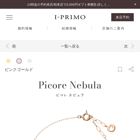
13時迄の予約来店/初来店で4,000円ギフト券贈呈-詳しくはこちら-
来店予約
婚約指輪
結婚指輪
店舗のご案内
一覧へ戻る
前
次
ピンクゴールド
Picore Nebula
ピコレ ネビュラ