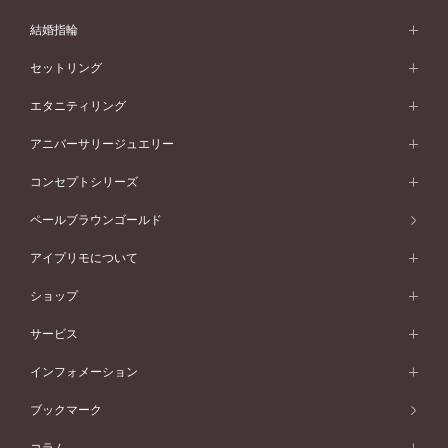
婚約指輪 (エンゲージリング)
結婚指輪
婚約指輪一覧
結婚指輪 (マリッジリング)
セットリング
素材から選ぶ
結婚指輪一覧
セットリング
エタニティリング
プラチナ
フォルムから選ぶ
素材から選ぶ
セットリング一覧
エタニティリング
アニバーサリージュエリー
イエローゴールド
ストレートライン
プラチナ
セッティングから選ぶ
フォルムから選ぶ
素材から選ぶ
エタニティリング一覧
アニバーサリージュエリー
コンセプトシリーズ
ピンクゴールド
ウェーブライン
イエローゴールド
ソリテール
ストレートライン
スタイルから選ぶ
プラチナ
セッティングから選ぶ
素材から選ぶ
アニバーサリージュエリー一覧
コンセプトシリーズ
ペールブラウンゴールド
ペールブラウンゴールド
V字ライン
ピンクゴールド
ワンサイドメレ
ウェーブライン
シンプル
イエローゴールド
プレーン
価格帯から選ぶ
スタイルから選ぶ
プラチナ
ネックレス
コンビネーション
オリジンビリーフ
ペールブラウンゴールド
ダブルサイドメレ
アイプリモについて
V字ライン
フェミニン
ピンクゴールド
ワンメレ
50万円台～
シンプル
イエローゴールド
婚約指輪ガイド
ベビーリング
価格帯から選ぶ
フラワリー
コンビネーション
ラインメレ
モード
アイプリモについて
ペールブラウンゴールド
セベラルメレ
ショップ
40万円台～
フェミニン
ピンクゴールド
ファッションリング
50万円～
婚約指輪 人気ランキング
結婚指輪 人気ランキング
初空
エレガント
コンビネーション
ラインメレ
30万円台～
®
モード
パーソナルハンド診断
店舗一覧
ペールブラウンゴールド
ブレスレット
サービス
40万円～50万円
婚約ネックレス
エトワル
ゴージャス
20万円台～
エレガント
ピアス
30万円～40万円
デザインへのこだわり
プロポーズサポート
スワハ
北海道
インフォメーション
ダイヤモンドシェイプコレクション
10万円台～
ゴージャス
イヤリング
20万円～30万円
品質へのこだわり
プレミオン
サービス
ご来店予約について
札幌店
ブックマーク
®
パーフェクトプロポーズリング
アニバーサリーギフト
10万円～20万円
一生涯のメンテナンス
函館店
アフターサービス
ニュース一覧