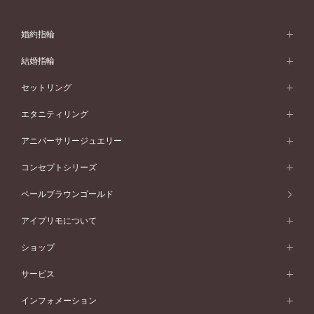
婚約指輪
婚約指輪 (エンゲージリング)
結婚指輪
婚約指輪一覧
結婚指輪 (マリッジリング)
セットリング
素材から選ぶ
結婚指輪一覧
セットリング
エタニティリング
プラチナ
フォルムから選ぶ
素材から選ぶ
セットリング一覧
エタニティリング
アニバーサリージュエリー
イエローゴールド
ストレートライン
プラチナ
セッティングから選ぶ
フォルムから選ぶ
素材から選ぶ
エタニティリング一覧
アニバーサリージュエリー
コンセプトシリーズ
ピンクゴールド
ウェーブライン
イエローゴールド
ソリテール
ストレートライン
スタイルから選ぶ
プラチナ
セッティングから選ぶ
素材から選ぶ
アニバーサリージュエリー一覧
コンセプトシリーズ
ペールブラウンゴールド
ペールブラウンゴールド
V字ライン
ピンクゴールド
ワンサイドメレ
ウェーブライン
シンプル
イエローゴールド
プレーン
価格帯から選ぶ
スタイルから選ぶ
プラチナ
ネックレス
コンビネーション
オリジンビリーフ
ペールブラウンゴールド
ダブルサイドメレ
アイプリモについて
V字ライン
フェミニン
ピンクゴールド
ワンメレ
50万円台～
シンプル
イエローゴールド
婚約指輪ガイド
ベビーリング
価格帯から選ぶ
フラワリー
コンビネーション
ラインメレ
モード
アイプリモについて
ペールブラウンゴールド
セベラルメレ
ショップ
40万円台～
フェミニン
ピンクゴールド
ファッションリング
50万円～
婚約指輪 人気ランキング
結婚指輪 人気ランキング
初空
エレガント
コンビネーション
ラインメレ
30万円台～
®
モード
パーソナルハンド診断
店舗一覧
ペールブラウンゴールド
ブレスレット
サービス
40万円～50万円
婚約ネックレス
エトワル
ゴージャス
20万円台～
エレガント
ピアス
30万円～40万円
デザインへのこだわり
プロポーズサポート
スワハ
北海道
インフォメーション
ダイヤモンドシェイプコレクション
10万円台～
ゴージャス