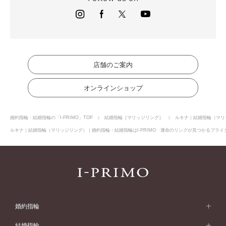
店舗のご案内
オンラインショップ
婚約指輪・結婚指輪の「I-PRIMO」TOP
結婚指輪［マリッジリング］
ルキナ｜結婚指輪（マリ
ルキナ｜結婚指輪（マリッジリング）｜婚約指輪・結婚指輪はI-PRIMO 運命のリングが見つかるブライダ
婚約指輪
婚約指輪 (エンゲージリング)
結婚指輪