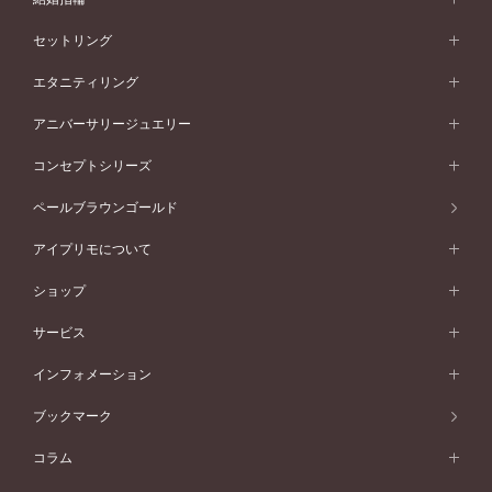
婚約指輪一覧
結婚指輪 (マリッジリング)
セットリング
素材から選ぶ
結婚指輪一覧
セットリング
エタニティリング
プラチナ
フォルムから選ぶ
素材から選ぶ
セットリング一覧
エタニティリング
アニバーサリージュエリー
イエローゴールド
ストレートライン
プラチナ
セッティングから選ぶ
フォルムから選ぶ
素材から選ぶ
エタニティリング一覧
アニバーサリージュエリー
コンセプトシリーズ
ピンクゴールド
ウェーブライン
イエローゴールド
ソリテール
ストレートライン
スタイルから選ぶ
プラチナ
セッティングから選ぶ
素材から選ぶ
アニバーサリージュエリー一覧
コンセプトシリーズ
ペールブラウンゴールド
ペールブラウンゴールド
V字ライン
ピンクゴールド
ワンサイドメレ
ウェーブライン
シンプル
イエローゴールド
プレーン
価格帯から選ぶ
スタイルから選ぶ
プラチナ
ネックレス
コンビネーション
オリジンビリーフ
ペールブラウンゴールド
ダブルサイドメレ
アイプリモについて
V字ライン
フェミニン
ピンクゴールド
ワンメレ
50万円台～
シンプル
イエローゴールド
婚約指輪ガイド
ベビーリング
価格帯から選ぶ
フラワリー
コンビネーション
ラインメレ
モード
アイプリモについて
ペールブラウンゴールド
セベラルメレ
ショップ
40万円台～
フェミニン
ピンクゴールド
ファッションリング
50万円～
婚約指輪 人気ランキング
結婚指輪 人気ランキング
初空
エレガント
コンビネーション
ラインメレ
30万円台～
®
モード
パーソナルハンド診断
店舗一覧
ペールブラウンゴールド
ブレスレット
サービス
40万円～50万円
婚約ネックレス
エトワル
ゴージャス
20万円台～
エレガント
ピアス
30万円～40万円
デザインへのこだわり
プロポーズサポート
スワハ
北海道
インフォメーション
ダイヤモンドシェイプコレクション
10万円台～
ゴージャス
イヤリング
20万円～30万円
品質へのこだわり
プレミオン
サービス
ご来店予約について
札幌店
ブックマーク
®
パーフェクトプロポーズリング
アニバーサリーギフト
10万円～20万円
一生涯のメンテナンス
函館店
アフターサービス
ニュース一覧
コラム
ダイヤモンドプロポーズ
取扱店)エヴァンスブライダル 旭川本店
近くに店舗がある
ご購入方法・仕上げ日数
お客様の声