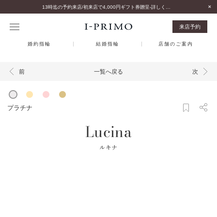
13時迄の予約来店/初来店で4,000円ギフト券贈呈-詳しくはこちら-
来店予約
婚約指輪
結婚指輪
店舗のご案内
一覧へ戻る
前
次
プラチナ
Lucina
ルキナ