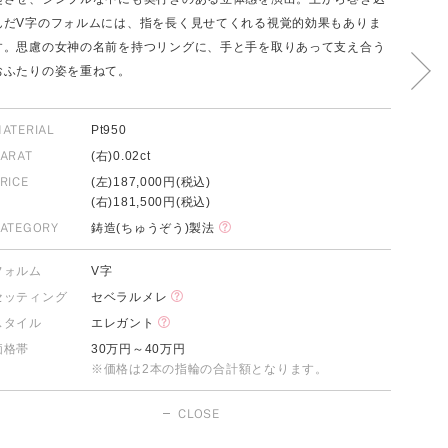
んだV字のフォルムには、指を長く見せてくれる視覚的効果もありま
す。思慮の女神の名前を持つリングに、手と手を取りあって支え合う
おふたりの姿を重ねて。
FOLLOW US ON
ATERIAL
Pt950
ARAT
(右)0.02ct
RICE
(左)187,000円(税込)
(右)181,500円(税込)
ATEGORY
鋳造(ちゅうぞう)製法
フォルム
V字
セッティング
セベラルメレ
スタイル
エレガント
価格帯
30万円～40万円
※価格は2本の指輪の合計額となります。
CLOSE