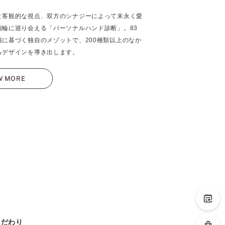
と客観的な視点、双方のシナジーによって末永く愛
指輪に巡り会える「パーソナルハンド診断」。83
績に基づく独自のメゾットで、200種類以上のなか
るデザインを導き出します。
W MORE
こだわり