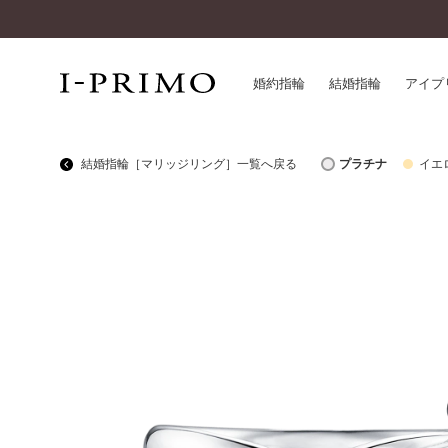
婚約指輪
結婚指輪
アイプ
結婚指輪［マリッジリング］一覧へ戻る
プラチナ
イエ
婚約指輪一覧
アイ
結婚指輪一覧
パー
セットリング一覧
デザ
エタニティリング一覧
品質
アニバーサリージュエリー一覧
一生
近く
コレクション
®
パーフェクトプロポーズリング
サー
ダイヤモンドプロポーズ
アフ
婚約ネックレス
ご購
ダイヤモンドシェイプコレクション