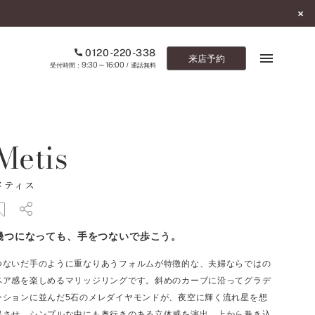
0120-220-338
来店予約
9:30～16:00
受付時間：
/ 通話無料
ブックマーク
Metis
ONLINE SHOP
メティス
ご来店予約
予約専用ダイヤル
幾つになっても、手をつないで歩こう。
0120-220-338
9:30～16:00
（受付時間：
・通話無料）
つないだ手のように重なりあうフォルムが特徴的な、夫婦ならではの
ペア感を楽しめるマリッジリングです。斜めのカーブに沿ってグラデ
カタログ請求
ーションに並んだ5石のメレダイヤモンドが、夜空に輝く流れ星を想
お問い合わせ
起させ、シンプルな中にも奥行きのある立体感を演出。上から巻き込