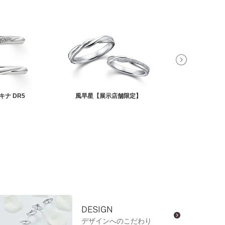
キナ DR5
風早星【展示店舗限定】
ノー
DESIGN
デザインへのこだわり