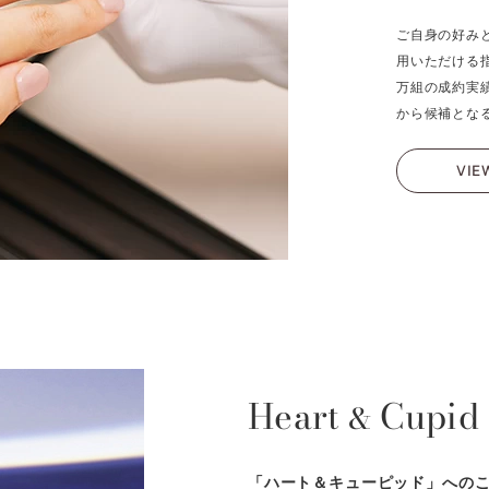
ご自身の好み
用いただける
万組の成約実
から候補とな
VIE
Heart
Cupid
&
「ハート＆キューピッド」への