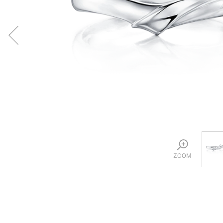
プロ
ペールブラウンゴールド
ン
ブラ
コンセプトシリーズ
プロ
オリジンビリーフ
フラワリー
初空
ショ
エトワル
店舗
スワハ
ご来
プレミオン
ZOOM