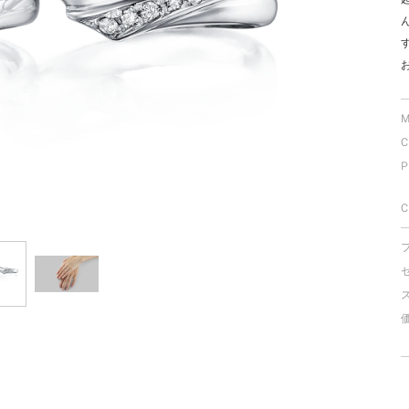
ミスダイヤモンド&バースストー
イダルアイテム
ポーズサポート
M
C
ップ
P
一覧
店予約について
C