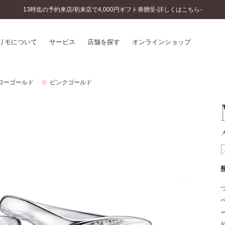
13時迄の予約来店/初来店で4,000円ギフト券贈呈-詳しくはこちら-
リモについて
サービス
店舗を探す
オンラインショップ
ローゴールド
ピンクゴールド
プリモについて
婚約指輪とは
結婚指輪とは
®
ソナルハンド診断
セットリングとは
インへのこだわり
エタニティリングとは
へのこだわり
涯のメンテナンス
ニュース一覧
に店舗がある
お客様の声
SWEET STORIES
ビス
ショップブログ
ターサービス
コラム
入方法・仕上げ日数
よくあるご質問