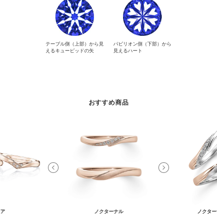
テーブル側（上部）から見
パビリオン側（下部）から
えるキューピッドの矢
見えるハート
おすすめ商品
ア
ノクターナル
ノクター