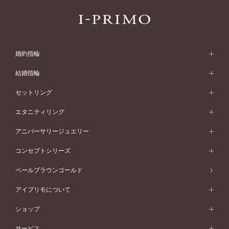
婚約指輪
婚約指輪 (エンゲージリング)
結婚指輪
婚約指輪一覧
結婚指輪 (マリッジリング)
セットリング
素材から選ぶ
結婚指輪一覧
セットリング
エタニティリング
プラチナ
フォルムから選ぶ
素材から選ぶ
セットリング一覧
エタニティリング
アニバーサリージュエリー
イエローゴールド
ストレートライン
プラチナ
セッティングから選ぶ
フォルムから選ぶ
素材から選ぶ
エタニティリング一覧
アニバーサリージュエリー
コンセプトシリーズ
ピンクゴールド
ウェーブライン
イエローゴールド
ソリテール
ストレートライン
スタイルから選ぶ
プラチナ
セッティングから選ぶ
素材から選ぶ
アニバーサリージュエリー一覧
コンセプトシリーズ
ペールブラウンゴールド
ペールブラウンゴールド
V字ライン
ピンクゴールド
ワンサイドメレ
ウェーブライン
シンプル
イエローゴールド
プレーン
価格帯から選ぶ
スタイルから選ぶ
プラチナ
ネックレス
コンビネーション
オリジンビリーフ
ペールブラウンゴールド
ダブルサイドメレ
アイプリモについて
V字ライン
フェミニン
ピンクゴールド
ワンメレ
50万円台～
シンプル
イエローゴールド
婚約指輪ガイド
ベビーリング
価格帯から選ぶ
フラワリー
コンビネーション
ラインメレ
モード
アイプリモについて
ペールブラウンゴールド
セベラルメレ
ショップ
40万円台～
フェミニン
ピンクゴールド
ファッションリング
50万円～
婚約指輪 人気ランキング
結婚指輪 人気ランキング
初空
エレガント
コンビネーション
ラインメレ
30万円台～
®
モード
パーソナルハンド診断
店舗一覧
ペールブラウンゴールド
ブレスレット
サービス
40万円～50万円