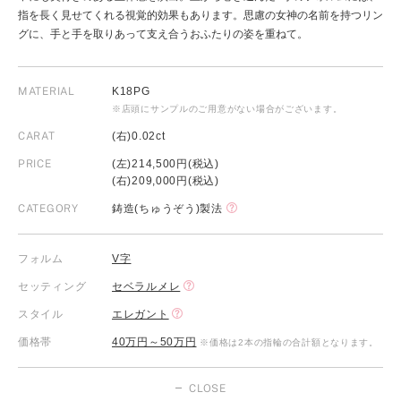
指を長く見せてくれる視覚的効果もあります。思慮の女神の名前を持つリン
グに、手と手を取りあって支え合うおふたりの姿を重ねて。
MATERIAL
K18PG
※店頭にサンプルのご用意がない場合がございます。
CARAT
(右)0.02ct
PRICE
(左)214,500円(税込)
(右)209,000円(税込)
CATEGORY
鋳造(ちゅうぞう)製法
フォルム
V字
セッティング
セベラルメレ
スタイル
エレガント
価格帯
40万円～50万円
※価格は2本の指輪の合計額となります。
CLOSE