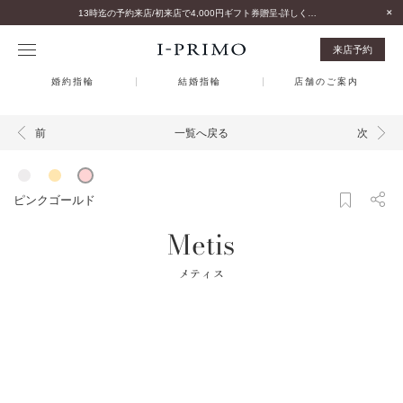
13時迄の予約来店/初来店で4,000円ギフト券贈呈-詳しくはこちら-
来店予約
婚約指輪
結婚指輪
店舗のご案内
一覧へ戻る
前
次
ピンクゴールド
Metis
メティス