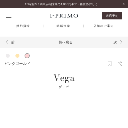
13時迄の予約来店/初来店で4,000円ギフト券贈呈-詳しくはこちら-
来店予約
婚約指輪
結婚指輪
店舗のご案内
一覧へ戻る
前
次
ピンクゴールド
Vega
ヴェガ