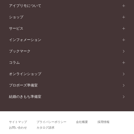
スタイルから選ぶ
プラチナ
ネックレス
コンビネーション
オリジンビリーフ
ペールブラウンゴールド
ダブルサイドメレ
アイプリモについて
V字ライン
フェミニン
ピンクゴールド
ワンメレ
50万円台～
シンプル
イエローゴールド
婚約指輪ガイド
ベビーリング
価格帯から選ぶ
フラワリー
コンビネーション
ラインメレ
モード
アイプリモについて
ペールブラウンゴールド
セベラルメレ
ショップ
40万円台～
フェミニン
ピンクゴールド
ファッションリング
50万円～
婚約指輪 人気ランキング
結婚指輪 人気ランキング
初空
エレガント
コンビネーション
ラインメレ
30万円台～
®
モード
パーソナルハンド診断
店舗一覧
ペールブラウンゴールド
ブレスレット
サービス
40万円～50万円
婚約ネックレス
エトワル
ゴージャス
20万円台～
エレガント
ピアス
30万円～40万円
デザインへのこだわり
プロポーズサポート
スワハ
北海道
インフォメーション
ダイヤモンドシェイプコレクション
10万円台～
ゴージャス
イヤリング
20万円～30万円
品質へのこだわり
プレミオン
サービス
ご来店予約について
札幌店
ブックマーク
®
パーフェクトプロポーズリング
アニバーサリーギフト
10万円～20万円
一生涯のメンテナンス
函館店
アフターサービス
ニュース一覧
コラム
ダイヤモンドプロポーズ
取扱店)エヴァンスブライダル 旭川本店
近くに店舗がある
ご購入方法・仕上げ日数
お客様の声
コラム
オンラインショップ
プロミスダイヤモンド&バースストーン
東北
SWEET STORIES
ダイヤモンド
プロポーズ準備室
婚約指輪
ブライダルアイテム
仙台店
ショップブログ
結婚のきもち準備室
結婚指輪
青森店
公式アンバサダー
リング
弘前パークホテル店
よくあるご質問
プロポーズ
秋田店
サイトマップ
プライバシーポリシー
会社概要
採用情報
結婚関連
盛岡大通店
お問い合わせ
カタログ請求