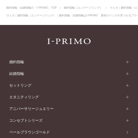
婚約指輪・結婚指輪の「I-PRIMO」TOP
婚約指輪［エンゲージリング］
ヴェガ｜婚約指輪（エ
ヴェガ｜婚約指輪（エンゲージリング）｜婚約指輪・結婚指輪はI-PRIMO 運命のリングが見つかるブライ
婚約指輪
婚約指輪 (エンゲージリング)
結婚指輪
婚約指輪一覧
結婚指輪 (マリッジリング)
セットリング
素材から選ぶ
結婚指輪一覧
セットリング
エタニティリング
プラチナ
フォルムから選ぶ
素材から選ぶ
セットリング一覧
エタニティリング
アニバーサリージュエリー
イエローゴールド
ストレートライン
プラチナ
セッティングから選ぶ
フォルムから選ぶ
素材から選ぶ
エタニティリング一覧
アニバーサリージュエリー
コンセプトシリーズ
ピンクゴールド
ウェーブライン
イエローゴールド
ソリテール
ストレートライン
スタイルから選ぶ
プラチナ
セッティングから選ぶ
素材から選ぶ
アニバーサリージュエリー一覧
コンセプトシリーズ
ペールブラウンゴールド
ペールブラウンゴールド
V字ライン
ピンクゴールド
ワンサイドメレ
ウェーブライン
シンプル
イエローゴールド
プレーン
価格帯から選ぶ