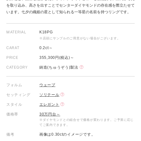
を取り込み、高さを出すことでセンターダイヤモンドの存在感を際立たせて
います。七夕の織姫の星として知られる一等星の名前を持つリングです。
MATERIAL
K18PG
※店頭にサンプルのご用意がない場合がございます。
CARAT
0.2ct～
PRICE
355,300円(税込)～
CATEGORY
鋳造(ちゅうぞう)製法
フォルム
ウェーブ
セッティング
ソリテール
スタイル
エレガント
価格帯
30万円台～
※ダイヤモンドとの組合せで価格が変わります。ご予算に応じ
てご案内できます。
備考
画像は0.30ctのイメージです。