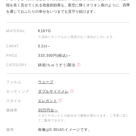
指を長く見せてくれる視覚的効果も。夜空に輝くオリオン座のように、四季
を通じておふたりの幸せをいつまでも見守り続けます。
MATERIAL
K18YG
※店頭にサンプルのご用意がない場合がございます。
CARAT
0.2ct～
PRICE
333,300円(税込)～
CATEGORY
鋳造(ちゅうぞう)製法
フォルム
ウェーブ
セッティング
ダブルサイドメレ
スタイル
エレガント
価格帯
30万円台～
※ダイヤモンドとの組合せで価格が変わります。ご予算に応じ
てご案内できます。
備考
画像は0.30ctのイメージです。