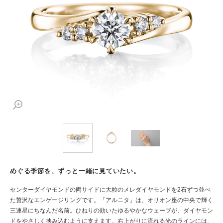
めぐる季節を、ずっと一緒に見ていたい。
センターダイヤモンドの両サイドに大粒のメレダイヤモンドを2石ずつ並べ
た贅沢なエンゲージリングです。「アルニタ」は、オリオン座の中央で輝く
三連星にちなんだ名前。ひねりの効いたゆるやかなウェーブが、ダイヤモン
ドをやさしく挟み込むように支えます。右上がりに流れる光のラインには、