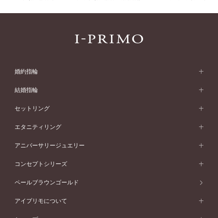
婚約指輪
婚約指輪 (エンゲージリング)
結婚指輪
婚約指輪一覧
結婚指輪 (マリッジリング)
セットリング
素材から選ぶ
結婚指輪一覧
セットリング
エタニティリング
プラチナ
フォルムから選ぶ
素材から選ぶ
セットリング一覧
エタニティリング
アニバーサリージュエリー
イエローゴールド
ストレートライン
プラチナ
セッティングから選ぶ
フォルムから選ぶ
素材から選ぶ
エタニティリング一覧
アニバーサリージュエリー
コンセプトシリーズ
ピンクゴールド
ウェーブライン
イエローゴールド
ソリテール
ストレートライン
スタイルから選ぶ
プラチナ
セッティングから選ぶ
素材から選ぶ
アニバーサリージュエリー一覧
コンセプトシリーズ
ペールブラウンゴールド
ペールブラウンゴールド
V字ライン
ピンクゴールド
ワンサイドメレ
ウェーブライン
シンプル
イエローゴールド
プレーン
価格帯から選ぶ
スタイルから選ぶ
プラチナ
ネックレス
コンビネーション
オリジンビリーフ
ペールブラウンゴールド
ダブルサイドメレ
アイプリモについて
V字ライン
フェミニン
ピンクゴールド
ワンメレ
50万円台～
シンプル
イエローゴールド
婚約指輪ガイド
ベビーリング
価格帯から選ぶ
フラワリー
コンビネーション
ラインメレ
モード
アイプリモについて
ペールブラウンゴールド