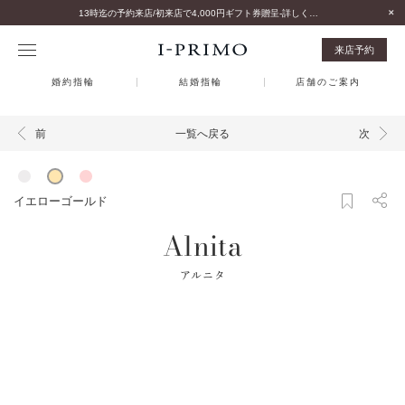
13時迄の予約来店/初来店で4,000円ギフト券贈呈-詳しくはこちら-
来店予約
婚約指輪
結婚指輪
店舗のご案内
一覧へ戻る
前
次
イエローゴールド
Alnita
アルニタ