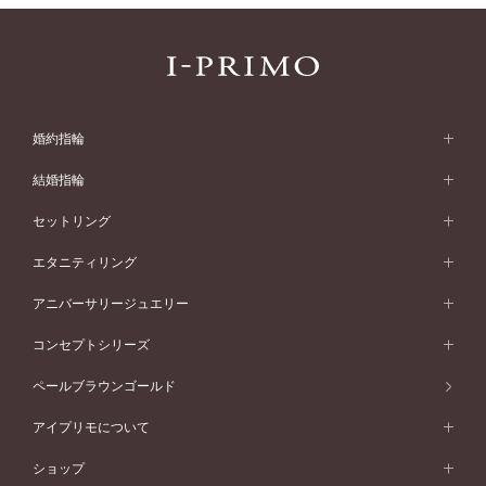
婚約指輪
婚約指輪 (エンゲージリング)
結婚指輪
婚約指輪一覧
結婚指輪 (マリッジリング)
セットリング
素材から選ぶ
結婚指輪一覧
セットリング
エタニティリング
プラチナ
フォルムから選ぶ
素材から選ぶ
セットリング一覧
エタニティリング
アニバーサリージュエリー
イエローゴールド
ストレートライン
プラチナ
セッティングから選ぶ
フォルムから選ぶ
素材から選ぶ
エタニティリング一覧
アニバーサリージュエリー
コンセプトシリーズ
ピンクゴールド
ウェーブライン
イエローゴールド
ソリテール
ストレートライン
スタイルから選ぶ
プラチナ
セッティングから選ぶ
素材から選ぶ
アニバーサリージュエリー一覧
コンセプトシリーズ
ペールブラウンゴールド
ペールブラウンゴールド
V字ライン
ピンクゴールド
ワンサイドメレ
ウェーブライン
シンプル
イエローゴールド
プレーン
価格帯から選ぶ
スタイルから選ぶ
プラチナ
ネックレス
コンビネーション
オリジンビリーフ
ペールブラウンゴールド
ダブルサイドメレ
アイプリモについて
V字ライン
フェミニン
ピンクゴールド
ワンメレ
50万円台～
シンプル
イエローゴールド
婚約指輪ガイド
ベビーリング
価格帯から選ぶ
フラワリー
コンビネーション
ラインメレ
モード
アイプリモについて
ペールブラウンゴールド
セベラルメレ
ショップ
40万円台～
フェミニン
ピンクゴールド
ファッションリング
50万円～
婚約指輪 人気ランキング
結婚指輪 人気ランキング
初空