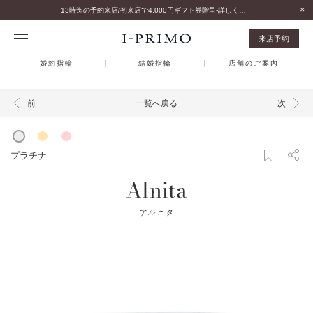
13時迄の予約来店/初来店で4,000円ギフト券贈呈-詳しくはこちら-
来店予約
婚約指輪
結婚指輪
店舗のご案内
一覧へ戻る
前
次
プラチナ
Alnita
アルニタ