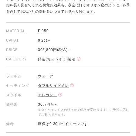
指を長く見せてくれる視覚的効果も。夜空に輝くオリオン座のように、四季
を通じておふたりの幸せをいつまでも見守り続けます。
MATERIAL
Pt950
CARAT
0.2ct～
PRICE
305,800円(税込)～
CATEGORY
鋳造(ちゅうぞう)製法
フォルム
ウェーブ
セッティング
ダブルサイドメレ
スタイル
エレガント
価格帯
30万円台～
※ダイヤモンドとの組合せで価格が変わります。ご予算に応じ
てご案内できます。
備考
画像は0.30ctのイメージです。