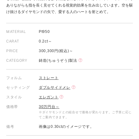
ありながらも指を長く見せてくれる視覚的効果を生み出しています。空を駆
け抜けるダイヤモンドの矢で、愛する人のハートを射とめて。
MATERIAL
Pt950
CARAT
0.2ct～
PRICE
300,300円(税込)～
CATEGORY
鋳造(ちゅうぞう)製法
フォルム
ストレート
セッティング
ダブルサイドメレ
スタイル
エレガント
価格帯
30万円台～
※ダイヤモンドとの組合せで価格が変わります。ご予算に応じ
てご案内できます。
備考
画像は0.30ctのイメージです。