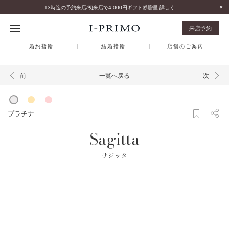
13時迄の予約来店/初来店で4,000円ギフト券贈呈-詳しくはこちら-
来店予約
婚約指輪
結婚指輪
店舗のご案内
一覧へ戻る
前
次
プラチナ
Sagitta
サジッタ