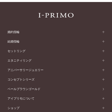
婚約指輪
婚約指輪 (エンゲージリング)
結婚指輪
婚約指輪一覧
結婚指輪 (マリッジリング)
セットリング
素材から選ぶ
結婚指輪一覧
セットリング
エタニティリング
プラチナ
フォルムから選ぶ
素材から選ぶ
セットリング一覧
エタニティリング
アニバーサリージュエリー
イエローゴールド
ストレートライン
プラチナ
セッティングから選ぶ
フォルムから選ぶ
素材から選ぶ
エタニティリング一覧
アニバーサリージュエリー
コンセプトシリーズ
ピンクゴールド
ウェーブライン
イエローゴールド
ソリテール
ストレートライン
スタイルから選ぶ
プラチナ
セッティングから選ぶ
素材から選ぶ
アニバーサリージュエリー一覧
コンセプトシリーズ
ペールブラウンゴールド
ペールブラウンゴールド
V字ライン
ピンクゴールド
ワンサイドメレ
ウェーブライン
シンプル
イエローゴールド
プレーン
価格帯から選ぶ
スタイルから選ぶ
プラチナ
ネックレス
コンビネーション
オリジンビリーフ
ペールブラウンゴールド
ダブルサイドメレ
アイプリモについて
V字ライン
フェミニン
ピンクゴールド
ワンメレ
50万円台～
シンプル
イエローゴールド
婚約指輪ガイド
ベビーリング
価格帯から選ぶ
フラワリー
コンビネーション
ラインメレ
モード
アイプリモについて
ペールブラウンゴールド
セベラルメレ
ショップ
40万円台～
フェミニン
ピンクゴールド
ファッションリング
50万円～
婚約指輪 人気ランキング
結婚指輪 人気ランキング
初空