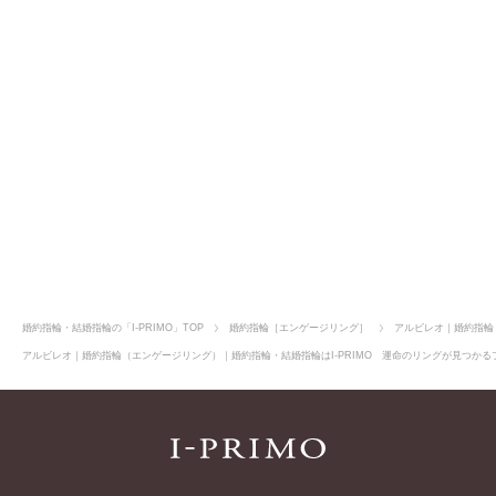
店舗のご案内
オンラインショップ
婚約指輪・結婚指輪の「I-PRIMO」TOP
婚約指輪［エンゲージリング］
アルビレオ｜婚約指輪
アルビレオ｜婚約指輪（エンゲージリング）｜婚約指輪・結婚指輪はI-PRIMO 運命のリングが見つかるブ