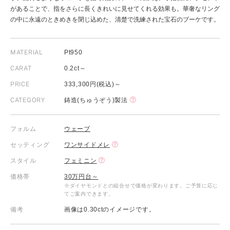
があることで、指をさらに長くきれいに見せてくれる効果も。華奢なリング
の中に永遠のときめきを閉じ込めた、清楚で洗練された宝石のブーケです。
MATERIAL
Pt950
CARAT
0.2ct～
PRICE
333,300円(税込)～
CATEGORY
鋳造(ちゅうぞう)製法
フォルム
ウェーブ
セッティング
ワンサイドメレ
スタイル
フェミニン
価格帯
30万円台～
※ダイヤモンドとの組合せで価格が変わります。ご予算に応じ
てご案内できます。
備考
画像は0.30ctのイメージです。