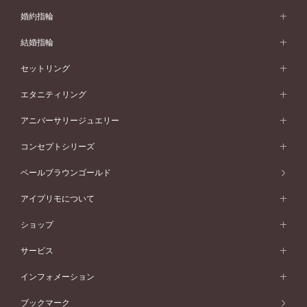
婚約指輪
婚約指輪 (エンゲージリング)
結婚指輪
婚約指輪一覧
結婚指輪 (マリッジリング)
セットリング
素材から選ぶ
結婚指輪一覧
セットリング
エタニティリング
プラチナ
フォルムから選ぶ
素材から選ぶ
セットリング一覧
エタニティリング
アニバーサリージュエリー
イエローゴールド
ストレートライン
プラチナ
セッティングから選ぶ
フォルムから選ぶ
素材から選ぶ
エタニティリング一覧
アニバーサリージュエリー
コンセプトシリーズ
ピンクゴールド
ウェーブライン
イエローゴールド
ソリテール
ストレートライン
スタイルから選ぶ
プラチナ
セッティングから選ぶ
素材から選ぶ
アニバーサリージュエリー一覧
コンセプトシリーズ
ペールブラウンゴールド
ペールブラウンゴールド
V字ライン
ピンクゴールド
ワンサイドメレ
ウェーブライン
シンプル
イエローゴールド
プレーン
価格帯から選ぶ
スタイルから選ぶ
プラチナ
ネックレス
コンビネーション
オリジンビリーフ
ペールブラウンゴールド
ダブルサイドメレ
アイプリモについて
V字ライン
フェミニン
ピンクゴールド
ワンメレ
50万円台～
シンプル
イエローゴールド
婚約指輪ガイド
ベビーリング
価格帯から選ぶ
フラワリー
コンビネーション
ラインメレ
モード
アイプリモについて
ペールブラウンゴールド
セベラルメレ
ショップ
40万円台～
フェミニン
ピンクゴールド
ファッションリング
50万円～
婚約指輪 人気ランキング
結婚指輪 人気ランキング
初空
エレガント
コンビネーション
ラインメレ
30万円台～
®
モード
パーソナルハンド診断
店舗一覧
ペールブラウンゴールド
ブレスレット
サービス
40万円～50万円
婚約ネックレス
エトワル
ゴージャス
20万円台～
エレガント
ピアス
30万円～40万円
デザインへのこだわり
プロポーズサポート
スワハ
北海道
インフォメーション
ダイヤモンドシェイプコレクション
10万円台～
ゴージャス
イヤリング
20万円～30万円
品質へのこだわり
プレミオン
サービス
ご来店予約について
札幌店
ブックマーク
®
パーフェクトプロポーズリング