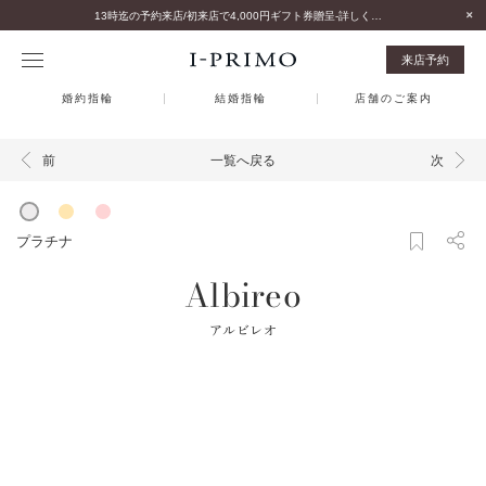
13時迄の予約来店/初来店で4,000円ギフト券贈呈-詳しくはこちら-
来店予約
婚約指輪
結婚指輪
店舗のご案内
一覧へ戻る
前
次
プラチナ
Albireo
アルビレオ