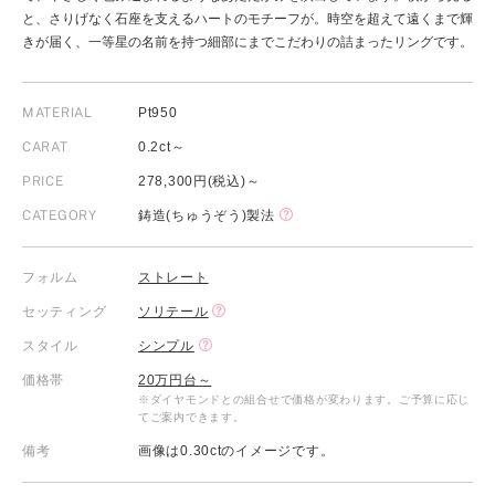
と、さりげなく石座を支えるハートのモチーフが。時空を超えて遠くまで輝
きが届く、一等星の名前を持つ細部にまでこだわりの詰まったリングです。
MATERIAL
Pt950
CARAT
0.2ct～
PRICE
278,300円(税込)～
CATEGORY
鋳造(ちゅうぞう)製法
フォルム
ストレート
セッティング
ソリテール
スタイル
シンプル
価格帯
20万円台～
※ダイヤモンドとの組合せで価格が変わります。ご予算に応じ
てご案内できます。
備考
画像は0.30ctのイメージです。