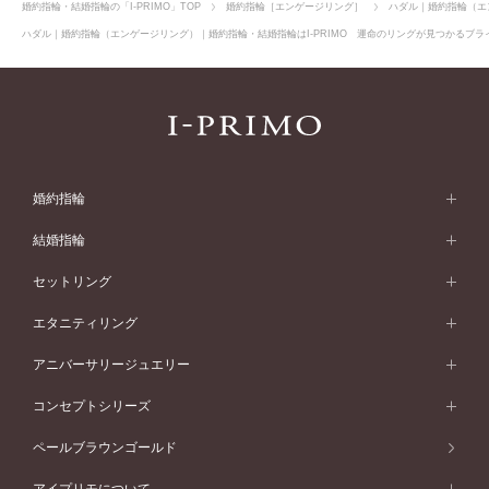
婚約指輪・結婚指輪の「I-PRIMO」TOP
婚約指輪［エンゲージリング］
ハダル｜婚約指輪（エ
ハダル｜婚約指輪（エンゲージリング）｜婚約指輪・結婚指輪はI-PRIMO 運命のリングが見つかるブライ
婚約指輪
婚約指輪 (エンゲージリング)
結婚指輪
婚約指輪一覧
結婚指輪 (マリッジリング)
セットリング
素材から選ぶ
結婚指輪一覧
セットリング
エタニティリング
プラチナ
フォルムから選ぶ
素材から選ぶ
セットリング一覧
エタニティリング
アニバーサリージュエリー
イエローゴールド
ストレートライン
プラチナ
セッティングから選ぶ
フォルムから選ぶ
素材から選ぶ
エタニティリング一覧
アニバーサリージュエリー
コンセプトシリーズ
ピンクゴールド
ウェーブライン
イエローゴールド
ソリテール
ストレートライン
スタイルから選ぶ
プラチナ
セッティングから選ぶ
素材から選ぶ
アニバーサリージュエリー一覧
コンセプトシリーズ
ペールブラウンゴールド
ペールブラウンゴールド
V字ライン
ピンクゴールド
ワンサイドメレ
ウェーブライン
シンプル
イエローゴールド
プレーン
価格帯から選ぶ
スタイルから選ぶ
プラチナ
ネックレス
コンビネーション
オリジンビリーフ
ペールブラウンゴールド
ダブルサイドメレ