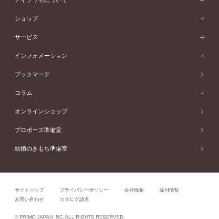
アイプリモについて
V字ライン
フェミニン
ピンクゴールド
ワンメレ
50万円台～
シンプル
イエローゴールド
婚約指輪ガイド
ベビーリング
価格帯から選ぶ
フラワリー
コンビネーション
ラインメレ
モード
アイプリモについて
ペールブラウンゴールド
セベラルメレ
ショップ
40万円台～
フェミニン
ピンクゴールド
ファッションリング
50万円～
婚約指輪 人気ランキング
結婚指輪 人気ランキング
初空
エレガント
コンビネーション
ラインメレ
30万円台～
®
モード
パーソナルハンド診断
店舗一覧
ペールブラウンゴールド
ブレスレット
サービス
40万円～50万円
婚約ネックレス
エトワル
ゴージャス
20万円台～
エレガント
ピアス
30万円～40万円
デザインへのこだわり
プロポーズサポート
スワハ
北海道
インフォメーション
ダイヤモンドシェイプコレクション
10万円台～
ゴージャス
イヤリング
20万円～30万円
品質へのこだわり
プレミオン
サービス
ご来店予約について
札幌店
ブックマーク
®
パーフェクトプロポーズリング
アニバーサリーギフト
10万円～20万円
一生涯のメンテナンス
函館店
アフターサービス
ニュース一覧
コラム
ダイヤモンドプロポーズ
取扱店)エヴァンスブライダル 旭川本店
近くに店舗がある
ご購入方法・仕上げ日数
お客様の声
コラム
オンラインショップ
プロミスダイヤモンド&バースストーン
東北
SWEET STORIES
ダイヤモンド
プロポーズ準備室
婚約指輪
ブライダルアイテム
仙台店
ショップブログ
結婚のきもち準備室
結婚指輪
青森店
公式アンバサダー
リング
弘前パークホテル店
よくあるご質問
プロポーズ
秋田店
サイトマップ
プライバシーポリシー
会社概要
採用情報
結婚関連
盛岡大通店
お問い合わせ
カタログ請求
山形店
関連コラム
© PRIMO JAPAN INC. ALL RIGHTS RESERVED.