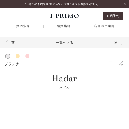
13時迄の予約来店/初来店で4,000円ギフト券贈呈-詳しくはこちら-
来店予約
婚約指輪
結婚指輪
店舗のご案内
一覧へ戻る
前
次
プラチナ
Hadar
ハダル