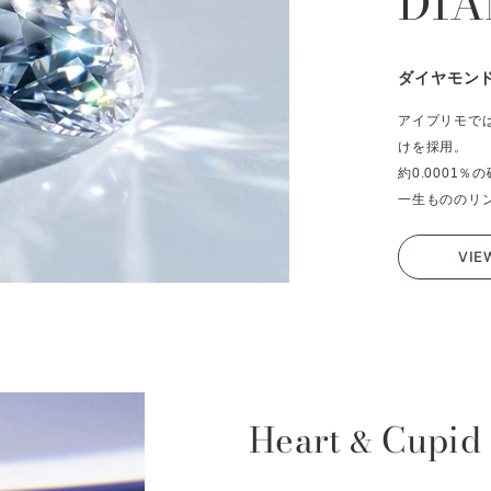
DI
ダイヤモン
アイプリモで
けを採用。
約0.0001
一生もののリ
VIE
Heart
Cupid
&