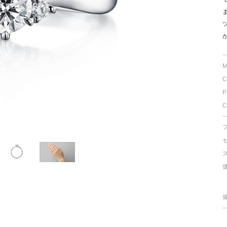
ミスダイヤモンド&バースストー
イダルアイテム
ポーズサポート
M
C
ップ
P
一覧
C
店予約について