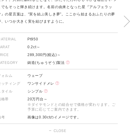
までもそっと輝き続けます。名前の由来となった星『アルフェラッ
ツ』の星言葉は、“実を結ぶ美しき夢”。ここから始まるおふたりの夢
が、いつか大きく実を結びますように。
FOLLOW US ON
ATERIAL
Pt950
ARAT
0.2ct～
RICE
289,300円(税込)～
ATEGORY
鋳造(ちゅうぞう)製法
フォルム
ウェーブ
セッティング
ワンサイドメレ
スタイル
シンプル
価格帯
20万円台～
※ダイヤモンドとの組合せで価格が変わります。ご
予算に応じてご案内できます。
備考
画像は0.30ctのイメージです。
CLOSE