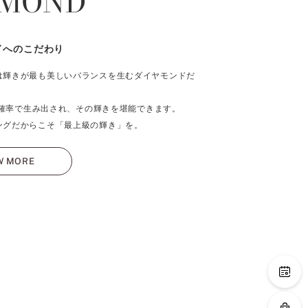
AMOND
ドへのこだわり
は輝きが最も美しいバランスを生むダイヤモンドだ
％の確率で生み出され、その輝きを堪能できます。
ングだからこそ「最上級の輝き」を。
W MORE