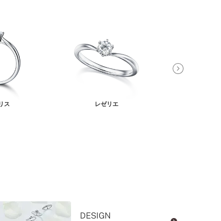
リス
レゼリエ
ピュ
DESIGN