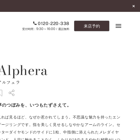
0120-220-338
来店予約
9:30～16:00
受付時間：
/ 通話無料
ブックマーク
Alphera
ONLINE SHOP
アルフェラ
ご来店予約
予約専用ダイヤル
夢のつぼみを、いつもたずさえて。
0120-220-338
9:30～16:00
（受付時間：
・通話無料）
見れば見るほど、なぜか惹かれてしまう。不思議な魅力を持ったエン
ゲージリングです。指を美しく見せるしなやかなアームのライン。セ
カタログ請求
ンターダイヤモンドのサイドに1粒、中指側に添えられたメレダイヤ
お問い合わせ
モンド。人目に触れることなく、ふたりだけのささやかな秘密がいつ