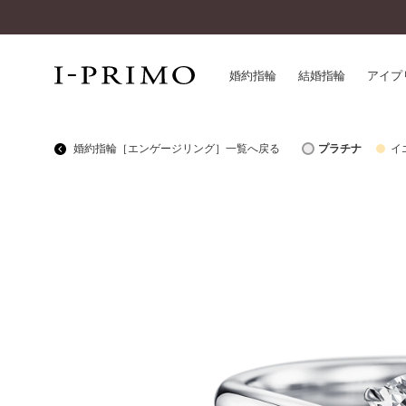
婚約指輪
結婚指輪
アイプ
婚約指輪［エンゲージリング］一覧へ戻る
プラチナ
イ
婚約指輪一覧
アイ
結婚指輪一覧
パー
セットリング一覧
デザ
エタニティリング一覧
品質
アニバーサリージュエリー一覧
一生
近く
コレクション
®
パーフェクトプロポーズリング
サー
ダイヤモンドプロポーズ
アフ
婚約ネックレス
ご購
ダイヤモンドシェイプコレクション