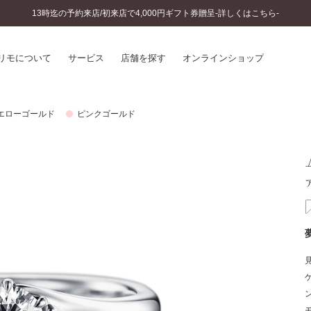
13時迄の予約来店/初来店で4,000円ギフト券贈呈-詳しくはこちら-
リモについて
サービス
店舗を探す
オンラインショップ
エローゴールド
ピンクゴールド
プリモについて
婚約指輪とは
結婚指輪とは
®
ソナルハンド診断
セットリングとは
インへのこだわり
エタニティリングとは
へのこだわり
涯のメンテナンス
ニュース一覧
に店舗がある
お客様の声
SWEET STORIES
ビス
ショップブログ
ターサービス
コラム
入方法・仕上げ日数
よくあるご質問