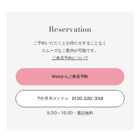
5月（68）
11月（20）
6月（84）
1月（53）
7月（64）
2月（71）
8月（67）
3月（62）
9月（5）
4月（60）
10月（23）
5月（85）
6月（66）
1月（66）
7月（66）
2月（126）
8月（18）
3月（71）
9月（15）
4月（80）
5月（65）
Reservation
6月（59）
1月（4）
7月（22）
2月（71）
8月（21）
3月（71）
4月（64）
5月（58）
6月（14）
1月（72）
7月（22）
2月（68）
ご予約いただくとお待たせすることなく
3月（68）
5月（17）
6月（19）
スムーズなご案内が可能です。
1月（64）
2月（66）
4月（12）
ご来店予約について
5月（14）
1月（60）
3月（15）
4月（9）
2月（16）
Webからご来店予約
3月（5）
1月（17）
0120-220-338
予約専用ダイヤル
9:30～16:00
・通話無料