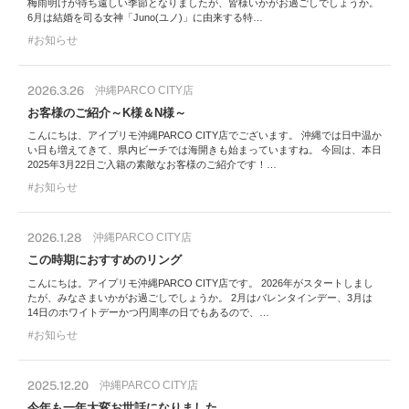
梅雨明けが待ち遠しい季節となりましたが、皆様いかがお過ごしでしょうか。
6月は結婚を司る女神「Juno(ユノ)」に由来する特…
お知らせ
2026.3.26
沖縄PARCO CITY店
お客様のご紹介～K様＆N様～
こんにちは、アイプリモ沖縄PARCO CITY店でございます。 沖縄では日中温か
い日も増えてきて、県内ビーチでは海開きも始まっていますね。 今回は、本日
2025年3月22日ご入籍の素敵なお客様のご紹介です！…
お知らせ
2026.1.28
沖縄PARCO CITY店
この時期におすすめのリング
こんにちは。アイプリモ沖縄PARCO CITY店です。 2026年がスタートしまし
たが、みなさまいかがお過ごしでしょうか。 2月はバレンタインデー、3月は
14日のホワイトデーかつ円周率の日でもあるので、…
お知らせ
2025.12.20
沖縄PARCO CITY店
今年も一年大変お世話になりました