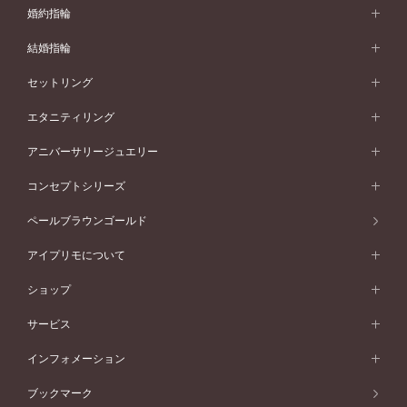
婚約指輪
婚約指輪 (エンゲージリング)
結婚指輪
婚約指輪一覧
結婚指輪 (マリッジリング)
セットリング
素材から選ぶ
結婚指輪一覧
セットリング
エタニティリング
プラチナ
フォルムから選ぶ
素材から選ぶ
セットリング一覧
エタニティリング
アニバーサリージュエリー
イエローゴールド
ストレートライン
プラチナ
セッティングから選ぶ
フォルムから選ぶ
素材から選ぶ
エタニティリング一覧
アニバーサリージュエリー
コンセプトシリーズ
ピンクゴールド
ウェーブライン
イエローゴールド
ソリテール
ストレートライン
スタイルから選ぶ
プラチナ
セッティングから選ぶ
素材から選ぶ
アニバーサリージュエリー一覧
コンセプトシリーズ
ペールブラウンゴールド
ペールブラウンゴールド
V字ライン
ピンクゴールド
ワンサイドメレ
ウェーブライン
シンプル
イエローゴールド
プレーン
価格帯から選ぶ
スタイルから選ぶ
プラチナ
ネックレス
コンビネーション
オリジンビリーフ
ペールブラウンゴールド
ダブルサイドメレ
アイプリモについて
V字ライン
フェミニン
ピンクゴールド
ワンメレ
50万円台～
シンプル
イエローゴールド
婚約指輪ガイド
ベビーリング
価格帯から選ぶ
フラワリー
コンビネーション
ラインメレ
モード
アイプリモについて
ペールブラウンゴールド
セベラルメレ
ショップ
40万円台～
フェミニン
ピンクゴールド
ファッションリング
50万円～
婚約指輪 人気ランキング
結婚指輪 人気ランキング
初空
エレガント
コンビネーション
ラインメレ
30万円台～
®
モード
パーソナルハンド診断
店舗一覧
ペールブラウンゴールド
ブレスレット
サービス
40万円～50万円
婚約ネックレス
エトワル
ゴージャス
20万円台～
エレガント
ピアス
30万円～40万円
デザインへのこだわり
プロポーズサポート
スワハ
北海道
インフォメーション
ダイヤモンドシェイプコレクション
10万円台～
ゴージャス
イヤリング
20万円～30万円
品質へのこだわり
プレミオン
サービス
ご来店予約について
札幌店
ブックマーク
®
パーフェクトプロポーズリング
アニバーサリーギフト
10万円～20万円