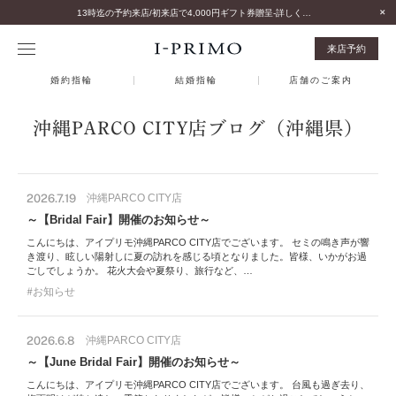
13時迄の予約来店/初来店で4,000円ギフト券贈呈-詳しくはこちら-
来店予約
婚約指輪
結婚指輪
店舗のご案内
沖縄PARCO CITY店ブログ（沖縄県）
2026.7.19
沖縄PARCO CITY店
～【Bridal Fair】開催のお知らせ～
こんにちは、アイプリモ沖縄PARCO CITY店でございます。 セミの鳴き声が響
き渡り、眩しい陽射しに夏の訪れを感じる頃となりました。皆様、いかがお過
ごしでしょうか。 花火大会や夏祭り、旅行など、…
お知らせ
2026.6.8
沖縄PARCO CITY店
～【June Bridal Fair】開催のお知らせ～
こんにちは、アイプリモ沖縄PARCO CITY店でございます。 台風も過ぎ去り、