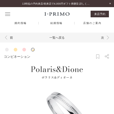
13時迄の予約来店/初来店で4,000円ギフト券贈呈-詳しくはこちら-
来店予約
婚約指輪
結婚指輪
店舗のご案内
一覧へ戻る
前
次
コンビネーション
Polaris&Dione
ポラリス&ディオーネ