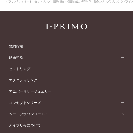
ポラリス&ディオーネ｜セットリング｜婚約指輪・結婚指輪はI-PRIMO 運命のリングが見つかるブライダ
婚約指輪
婚約指輪 (エンゲージリング)
結婚指輪
婚約指輪一覧
結婚指輪 (マリッジリング)
セットリング
素材から選ぶ
結婚指輪一覧
セットリング
エタニティリング
プラチナ
フォルムから選ぶ
素材から選ぶ
セットリング一覧
エタニティリング
アニバーサリージュエリー
イエローゴールド
ストレートライン
プラチナ
セッティングから選ぶ
フォルムから選ぶ
素材から選ぶ
エタニティリング一覧
アニバーサリージュエリー
コンセプトシリーズ
ピンクゴールド
ウェーブライン
イエローゴールド
ソリテール
ストレートライン
スタイルから選ぶ
プラチナ
セッティングから選ぶ
素材から選ぶ
アニバーサリージュエリー一覧
コンセプトシリーズ
ペールブラウンゴールド
ペールブラウンゴールド
V字ライン
ピンクゴールド
ワンサイドメレ
ウェーブライン
シンプル
イエローゴールド
プレーン
価格帯から選ぶ
スタイルから選ぶ
プラチナ
ネックレス
コンビネーション
オリジンビリーフ
ペールブラウンゴールド
ダブルサイドメレ
アイプリモについて
V字ライン
フェミニン
ピンクゴールド
ワンメレ
50万円台～
シンプル
イエローゴールド
婚約指輪ガイド
ベビーリング
価格帯から選ぶ
フラワリー
コンビネーション