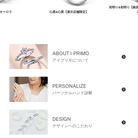
初明り&初明り【銀
オーロラ
心星&心星【展示店舗限定】
ABOUT I-PRIMO
アイプリモについて
PERSONALIZE
パーソナルハンド診断
DESIGN
デザインへのこだわり