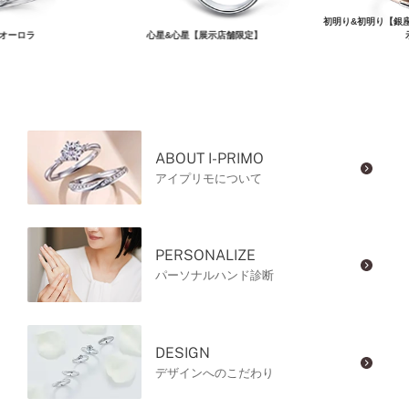
初明り&初明り【銀
オーロラ
心星&心星【展示店舗限定】
ABOUT I-PRIMO
アイプリモについて
PERSONALIZE
パーソナルハンド診断
DESIGN
デザインへのこだわり