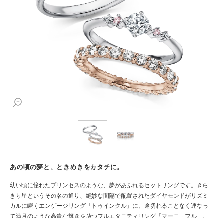
あの頃の夢と、ときめきをカタチに。
幼い頃に憧れたプリンセスのような、夢があふれるセットリングです。きら
きら星というその名の通り、絶妙な間隔で配置されたダイヤモンドがリズミ
カルに瞬くエンゲージリング「トゥインクル」に、途切れることなく連なっ
て満月のような高貴な輝きを放つフルエタニティリング「マーニ・フル」。