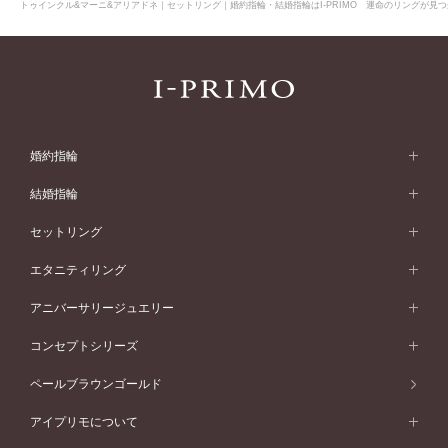
トゥインクル&マーニ&アリアドネ｜セットリング｜婚約指輪・結婚指輪はI-PRIMO 運命のリングが見つ
婚約指輪
婚約指輪 (エンゲージリング)
結婚指輪
婚約指輪一覧
結婚指輪 (マリッジリング)
セットリング
素材から選ぶ
結婚指輪一覧
セットリング
エタニティリング
プラチナ
フォルムから選ぶ
素材から選ぶ
セットリング一覧
エタニティリング
アニバーサリージュエリー
イエローゴールド
ストレートライン
プラチナ
セッティングから選ぶ
フォルムから選ぶ
素材から選ぶ
エタニティリング一覧
アニバーサリージュエリー
コンセプトシリーズ
ピンクゴールド
ウェーブライン
イエローゴールド
ソリテール
ストレートライン
スタイルから選ぶ
プラチナ
セッティングから選ぶ
素材から選ぶ
アニバーサリージュエリー一覧
コンセプトシリーズ
ペールブラウンゴールド
ペールブラウンゴールド
V字ライン
ピンクゴールド
ワンサイドメレ
ウェーブライン
シンプル
イエローゴールド
プレーン
価格帯から選ぶ
スタイルから選ぶ
プラチナ
ネックレス
コンビネーション
オリジンビリーフ
ペールブラウンゴールド
ダブルサイドメレ
アイプリモについて
V字ライン
フェミニン
ピンクゴールド
ワンメレ
50万円台～
シンプル
イエローゴールド
婚約指輪ガイド
ベビーリング
価格帯から選ぶ
フラワリー
コンビネーション