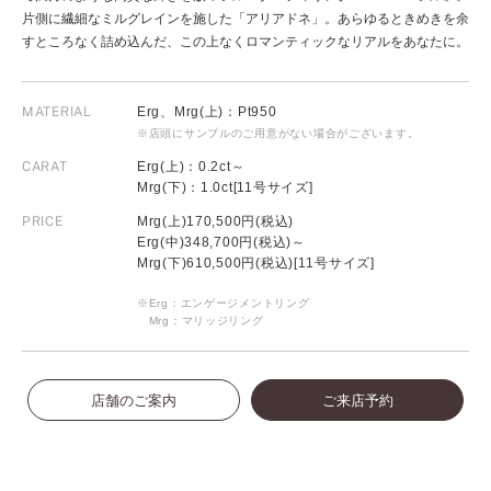
片側に繊細なミルグレインを施した「アリアドネ」。あらゆるときめきを余
すところなく詰め込んだ、この上なくロマンティックなリアルをあなたに。
MATERIAL
Erg、Mrg(上)：Pt950
※店頭にサンプルのご用意がない場合がございます。
CARAT
Erg(上)：0.2ct～
Mrg(下)：1.0ct[11号サイズ]
PRICE
Mrg(上)170,500円(税込)
Erg(中)348,700円(税込)～
Mrg(下)610,500円(税込)[11号サイズ]
※Erg：エンゲージメントリング
Mrg：マリッジリング
店舗のご案内
ご来店予約