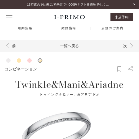
13時迄の予約来店/初来店で4,000円ギフト券贈呈-詳しくはこちら-
来店予約
婚約指輪
結婚指輪
店舗のご案内
一覧へ戻る
前
次
コンビネーション
Twinkle&Mani&Ariadne
トゥインクル&マーニ&アリアドネ