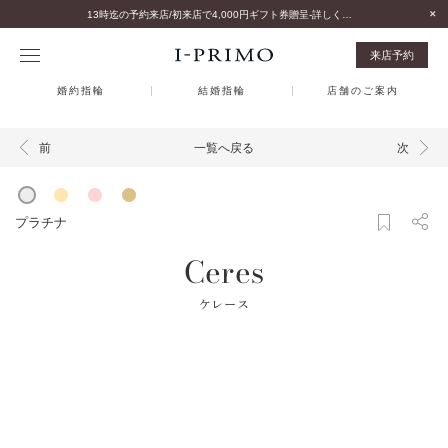
13時迄の予約来店/初来店で4,000円ギフト券贈呈-詳しくはこちら-
来店予約
婚約指輪
結婚指輪
店舗のご案内
一覧へ戻る
前
次
プラチナ
Ceres
ケレース