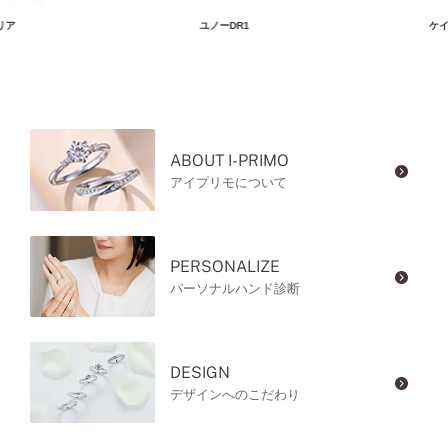
リア
ユノーDR1
ケイ
ABOUT I-PRIMO
アイプリモについて
PERSONALIZE
パーソナルハンド診断
DESIGN
デザインへのこだわり