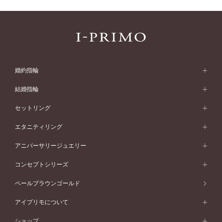
婚約指輪
婚約指輪 (エンゲージリング)
結婚指輪
婚約指輪一覧
結婚指輪 (マリッジリング)
セットリング
素材から選ぶ
結婚指輪一覧
セットリング
エタニティリング
プラチナ
フォルムから選ぶ
素材から選ぶ
セットリング一覧
エタニティリング
アニバーサリージュエリー
イエローゴールド
ストレートライン
プラチナ
セッティングから選ぶ
フォルムから選ぶ
素材から選ぶ
エタニティリング一覧
アニバーサリージュエリー
コンセプトシリーズ
ピンクゴールド
ウェーブライン
イエローゴールド
ソリテール
ストレートライン
スタイルから選ぶ
プラチナ
セッティングから選ぶ
素材から選ぶ
アニバーサリージュエリー一覧
コンセプトシリーズ
ペールブラウンゴールド
ペールブラウンゴールド
V字ライン
ピンクゴールド
ワンサイドメレ
ウェーブライン
シンプル
イエローゴールド
プレーン
価格帯から選ぶ
スタイルから選ぶ
プラチナ
ネックレス
コンビネーション
オリジンビリーフ
ペールブラウンゴールド
ダブルサイドメレ
アイプリモについて
V字ライン
フェミニン
ピンクゴールド
ワンメレ
50万円台～
シンプル
イエローゴールド
婚約指輪ガイド
ベビーリング
価格帯から選ぶ
フラワリー
コンビネーション
ラインメレ
モード
アイプリモについて
ペールブラウンゴールド
セベラルメレ
ショップ
40万円台～