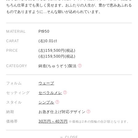
ちろん仕草までも美しく見せます。おふたりの人生が、豊かで恵みあふれる
ものでありますように…そんな願いが込められています。
MATERIAL
Pt950
CARAT
(右)0.01ct
PRICE
(左)159,500円(税込)
(右)159,500円(税込)
CATEGORY
鋳造(ちゅうぞう)製法
フォルム
ウェーブ
セッティング
セベラルメレ
スタイル
シンプル
納期
お急ぎ仕上げ対応デザイン
価格帯
30万円～40万円
※価格は2本の指輪の合計額となります。
CLOSE