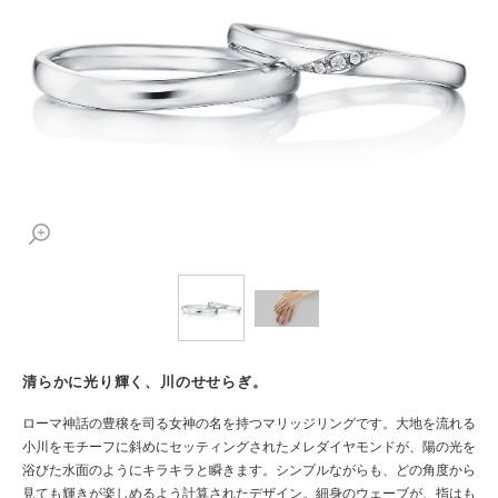
清らかに光り輝く、川のせせらぎ。
ローマ神話の豊穣を司る女神の名を持つマリッジリングです。大地を流れる
小川をモチーフに斜めにセッティングされたメレダイヤモンドが、陽の光を
浴びた水面のようにキラキラと瞬きます。シンプルながらも、どの角度から
見ても輝きが楽しめるよう計算されたデザイン。細身のウェーブが、指はも