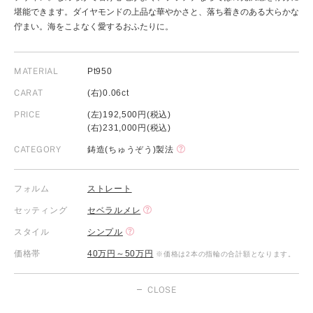
堪能できます。ダイヤモンドの上品な華やかさと、落ち着きのある大らかな
佇まい。海をこよなく愛するおふたりに。
MATERIAL
Pt950
CARAT
(右)0.06ct
PRICE
(左)192,500円(税込)
(右)231,000円(税込)
CATEGORY
鋳造(ちゅうぞう)製法
フォルム
ストレート
セッティング
セベラルメレ
スタイル
シンプル
価格帯
40万円～50万円
※価格は2本の指輪の合計額となります。
CLOSE