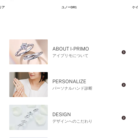
リア
ユノーDR1
ケイ
ABOUT I-PRIMO
アイプリモについて
PERSONALIZE
パーソナルハンド診断
DESIGN
デザインへのこだわり