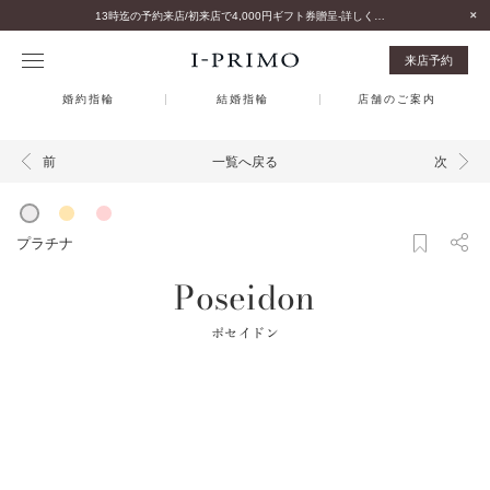
13時迄の予約来店/初来店で4,000円ギフト券贈呈-詳しくはこちら-
来店予約
婚約指輪
結婚指輪
店舗のご案内
一覧へ戻る
前
次
プラチナ
Poseidon
ポセイドン