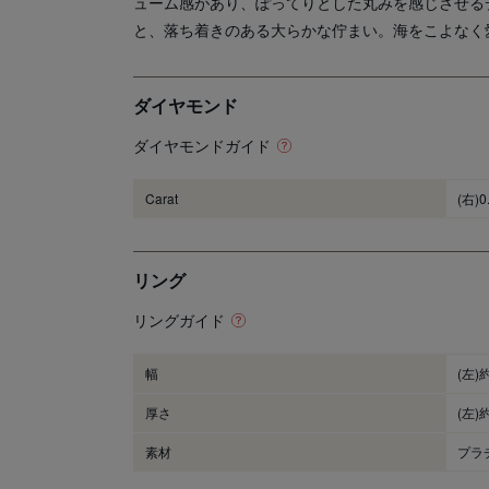
ューム感があり、ぽってりとした丸みを感じさせる
と、落ち着きのある大らかな佇まい。海をこよなく
ダイヤモンド
ダイヤモンドガイド
Carat
(右)0
リング
リングガイド
幅
(左)
厚さ
(左)
素材
プラ