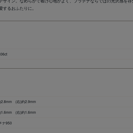
デザイン。なめらかで着け心地がよく、プラチナならではの光沢感を存
愛するおふたりに。
.06ct
約2.8mm (右)約2.9mm
約1.6mm (右)約1.6mm
チナ950