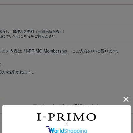
ズ直し・修理永久無料
（一部商品を除く）
細については
こちら
をご覧ください
ービス内容は「
I-PRIMO Membership
」にご入会の方に限ります。
す。
扱い出来かねます。
アフターサービスの詳細はこちら