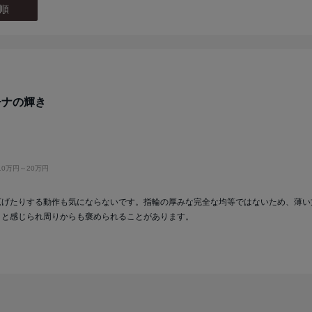
順
チナの輝き
10万円～20万円
広げたりする動作も気にならないです。指輪の厚みな完全な均等ではないため、薄い
りと感じられ周りからも褒められることがあります。