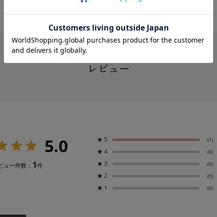
レビュー
5.0
★
5
(1)
★
4
(0)
1
★
3
(0)
ビュー件数：
件
★
2
(0)
★
1
(0)