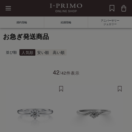
アニバーサリー
婚約指輪
結婚指輪
ジュエリー
お急ぎ発送商品
並び順
人気順
安い順
高い順
42
/42件表示