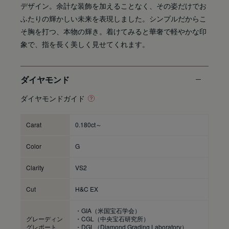
デザイン。余計な装飾を加えることなく、その姿だけでお
ふたりの輝かしい未来を表現しました。シンプルだからこ
そ胸を打つ、本物の輝き。着けてみると華奢で軽やかな印
象で、指を長く美しく見せてくれます。
ダイヤモンド
ダイヤモンドガイド
Carat
0.180ct～
Color
G
Clarity
VS2
Cut
H&C EX
・GIA（米国宝石学会）
グレーディン
・CGL（中央宝石研究所）
グレポート
・DGL（Diamond Grading Laboratory）