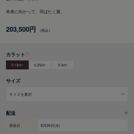
未来に向かって、羽ばたく翼。
203,500円
カラット
0.18ct~
0.25ct~
0.3ct~
サイズ
配送
発送日
8月26日(水)