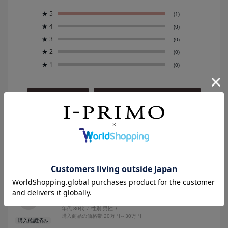
★
5
(1)
★
4
(0)
★
3
(0)
★
2
(0)
★
1
(0)
絞り込み
表示：新しい順
2025.5.8
ありがとうございます
カラー：プラチナ
no name
年代:
30代
性別:
男性
購入商品の価格帯:
20万円～30万円