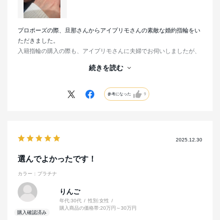
プロポーズの際、旦那さんからアイプリモさんの素敵な婚約指輪をい
ただきました。
入籍指輪の購入の際も、アイプリモさんに夫婦でお伺いしましたが、
優柔不断な私達の要望をしっかり汲み取ってくださり、スタッフさん
続きを読む
は素敵な指輪をいくつか提案してくれました。リングの太さやデザイ
ンがたくさんある中で、気に入ったものを今、肌身離さずつけていま
す。一生身につけるものなので、素敵なデザインやスタッフさんに出
参考になった
9
会えたおかげでいつでも幸せな気持ちに浸れます。
購入後、突然の訪問だったのにも関わらず、指輪のクリーニングも快
く受けてくださり、いつでも戻れる場所な気がして嬉しいです。あり
2025.12.30
がとうございました！
選んでよかったです！
カラー：プラチナ
りんご
年代:
30代
性別:
女性
購入商品の価格帯:
20万円～30万円