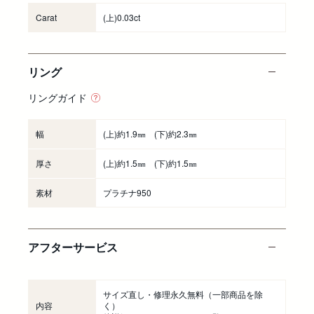
Carat
(上)0.03ct
リング
リングガイド
幅
(上)約1.9㎜ (下)約2.3㎜
厚さ
(上)約1.5㎜ (下)約1.5㎜
素材
プラチナ950
アフターサービス
サイズ直し・修理永久無料
（一部商品を除
内容
く）