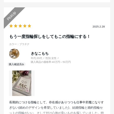
2025.2.28
もう一度指輪探しをしてもこの指輪にする！
カラー：プラチナ
きなこもち
年代:
20代
性別:
女性
購入商品の価格帯:
40万円～50万円
長期的につける指輪として、存在感がありつつも仕事中邪魔になりす
ぎない(細めのデザインを希望していました)、結婚指輪と婚約指輪セ
ットの指輪がいい、そして付け心地が良いものを探していました。特