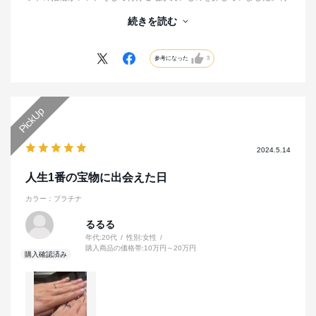
に主人はアクセサリーをつける習慣がなかったため、付け心地が良い
続きを読む
こと希望していました。その中でユリシーズのデザインは華奢で控え
めではありつつもダイヤの存在感があり、日々キラっと光る薬指を見
てニコニコしてしまいます。アクセサリーを日常的につけることに抵
参考になった
3
抗があった主人もこの指輪の付け心地に最初から感動していたので、
今も毎日つけています。
私自身のこだわりで結婚指輪と婚約指輪が一緒のシリーズが良いとい
う希望もあったので、婚約指輪と結婚指輪との重なりがとても好みだ
ったのも決め手になりました。
店員さんも丁寧で、最後まで責任を持って対応してくださりました。
2024.5.14
内側には彫刻とお互いの誕生石を埋め込み、宝物になっています。
人生1番の宝物に出会えた日
カラー：プラチナ
るるる
年代:
20代
性別:
女性
購入商品の価格帯:
10万円～20万円