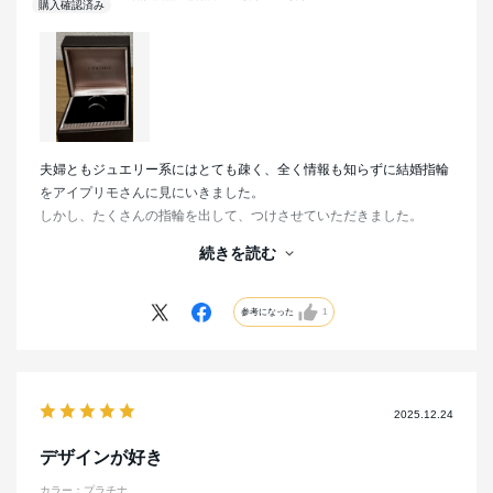
夫婦ともジュエリー系にはとても疎く、全く情報も知らずに結婚指輪
をアイプリモさんに見にいきました。
しかし、たくさんの指輪を出して、つけさせていただきました。
私自身、普段からあまり指輪をつける方ではないので華やかなのはち
続きを読む
ょっと、、と思っていましたが、ダイヤが全くないものをつけたとき
正直あまりしっくりしませんでした。
参考になった
1
どうしようかなと思っていたところ、試しにダイヤついているものを
つけてみようと思い、指輪をはめたところ、しっくりきたのがユリシ
ーズでした。
普段指輪をつけないので少し恥ずかしい気持ちもありながら、しっく
2025.12.24
りきたものに出会えてとても嬉しかったです。
デザインが好き
接客してくださった西さんも親身に相談のってくださってありがとう
カラー：プラチナ