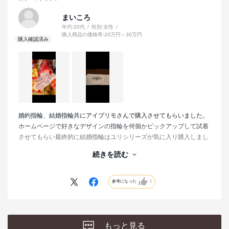
ございました。
まいころ
旦那も仕事柄、初めは指輪つけれないかな？と言っていましたが、気
年代:
20代
性別:
女性
に入ったのか普段からずっとつけてくれています。
購入商品の価格帯:
20万円～30万円
婚約指輪、結婚指輪共にアイプリモさんで購入させてもらいました。
ホームページで好きなデザインの指輪を何個かピックアップして試着
させてもらい最終的に結婚指輪はユリシリーズが気に入り購入しまし
た。結婚式等前にもクリーニングだったりと色々な指輪ブランドあり
続きを読む
ますがメンテナンス含めるとこのブランドが1番だと思います。一生
大事に使いたいです。
参考になった
1
もっと見る