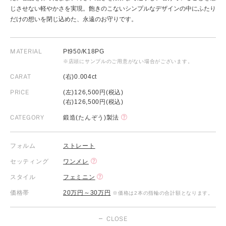
じさせない軽やかさを実現。飽きのこないシンプルなデザインの中にふたり
だけの想いを閉じ込めた、永遠のお守りです。
MATERIAL
Pt950/K18PG
※店頭にサンプルのご用意がない場合がございます。
CARAT
(右)0.004ct
PRICE
(左)126,500円(税込)
(右)126,500円(税込)
CATEGORY
鍛造(たんぞう)製法
フォルム
ストレート
セッティング
ワンメレ
スタイル
フェミニン
価格帯
20万円～30万円
※価格は2本の指輪の合計額となります。
CLOSE