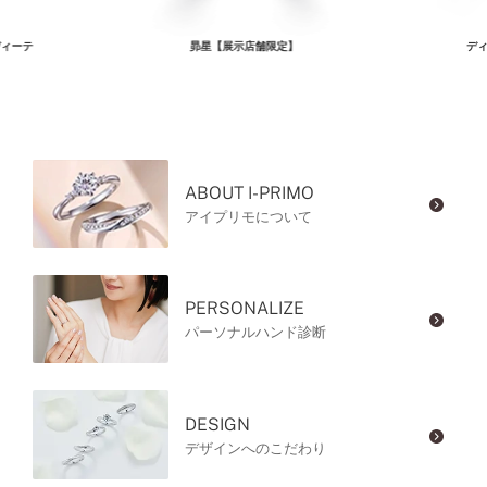
ィーテ
昴星【展示店舗限定】
ディ
ABOUT I-PRIMO
アイプリモについて
PERSONALIZE
パーソナルハンド診断
DESIGN
デザインへのこだわり