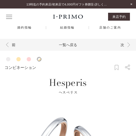
13時迄の予約来店/初来店で4,000円ギフト券贈呈-詳しくはこちら-
来店予約
婚約指輪
結婚指輪
店舗のご案内
一覧へ戻る
前
次
コンビネーション
Hesperis
ヘスペリス