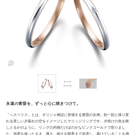
永遠の黄昏を、ずっと心に焼きつけて。
「へスペリス」とは、ギリシャ神話に登場する黄昏の女神。刻一刻と移り変
わる美しい夕暮れの空をイメージしたマリッジリングです。夕焼けの色を映
しとるかのように、リングの内側だけほのかなピンクゴールドで彩りまし
た。強度を保ったまま、薄さ、細さを限界まで追求し、着けていることを感