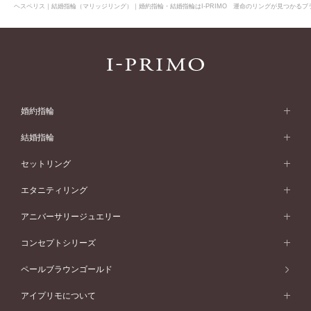
ヘスペリス｜結婚指輪（マリッジリング）｜婚約指輪・結婚指輪はI-PRIMO 運命のリングが見つかるブラ
婚約指輪
婚約指輪 (エンゲージリング)
結婚指輪
婚約指輪一覧
結婚指輪 (マリッジリング)
セットリング
素材から選ぶ
結婚指輪一覧
セットリング
エタニティリング
プラチナ
フォルムから選ぶ
素材から選ぶ
セットリング一覧
エタニティリング
アニバーサリージュエリー
イエローゴールド
ストレートライン
プラチナ
セッティングから選ぶ
フォルムから選ぶ
素材から選ぶ
エタニティリング一覧
アニバーサリージュエリー
コンセプトシリーズ
ピンクゴールド
ウェーブライン
イエローゴールド
ソリテール
ストレートライン
スタイルから選ぶ
プラチナ
セッティングから選ぶ
素材から選ぶ
アニバーサリージュエリー一覧
コンセプトシリーズ
ペールブラウンゴールド
ペールブラウンゴールド
V字ライン
ピンクゴールド
ワンサイドメレ
ウェーブライン
シンプル
イエローゴールド
プレーン
価格帯から選ぶ
スタイルから選ぶ
プラチナ
ネックレス
コンビネーション
オリジンビリーフ
ペールブラウンゴールド
ダブルサイドメレ
アイプリモについて
V字ライン
フェミニン
ピンクゴールド
ワンメレ
50万円台～
シンプル
イエローゴールド
婚約指輪ガイド
ベビーリング
価格帯から選ぶ