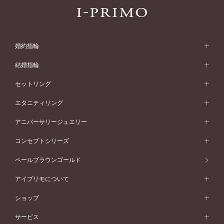
婚約指輪
婚約指輪 (エンゲージリング)
結婚指輪
婚約指輪一覧
結婚指輪 (マリッジリング)
セットリング
素材から選ぶ
結婚指輪一覧
セットリング
エタニティリング
プラチナ
フォルムから選ぶ
素材から選ぶ
セットリング一覧
エタニティリング
アニバーサリージュエリー
イエローゴールド
ストレートライン
プラチナ
セッティングから選ぶ
フォルムから選ぶ
素材から選ぶ
エタニティリング一覧
アニバーサリージュエリー
コンセプトシリーズ
ピンクゴールド
ウェーブライン
イエローゴールド
ソリテール
ストレートライン
スタイルから選ぶ
プラチナ
セッティングから選ぶ
素材から選ぶ
アニバーサリージュエリー一覧
コンセプトシリーズ
ペールブラウンゴールド
ペールブラウンゴールド
V字ライン
ピンクゴールド
ワンサイドメレ
ウェーブライン
シンプル
イエローゴールド
プレーン
価格帯から選ぶ
スタイルから選ぶ
プラチナ
ネックレス
コンビネーション
オリジンビリーフ
ペールブラウンゴールド
ダブルサイドメレ
アイプリモについて
V字ライン
フェミニン
ピンクゴールド
ワンメレ
50万円台～
シンプル
イエローゴールド
婚約指輪ガイド
ベビーリング
価格帯から選ぶ
フラワリー
コンビネーション
ラインメレ
モード
アイプリモについて
ペールブラウンゴールド
セベラルメレ
ショップ
40万円台～
フェミニン
ピンクゴールド
ファッションリング
50万円～
婚約指輪 人気ランキング
結婚指輪 人気ランキング
初空
エレガント
コンビネーション
ラインメレ
30万円台～
®
モード
パーソナルハンド診断
店舗一覧
ペールブラウンゴールド
ブレスレット
サービス
40万円～50万円
婚約ネックレス
エトワル