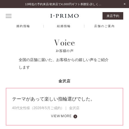
13時迄の予約来店/初来店で4,000円ギフト券贈呈-詳しくはこちら-
来店予約
婚約指輪
結婚指輪
店舗のご案内
Voice
お客様の声
全国の店舗に届いた、お客様からの嬉しい声をご紹介
します
金沢店
テーマがあって楽しい指輪選びでした。
40代女性様（2026年5月ご成約）
金沢店
VIEW MORE