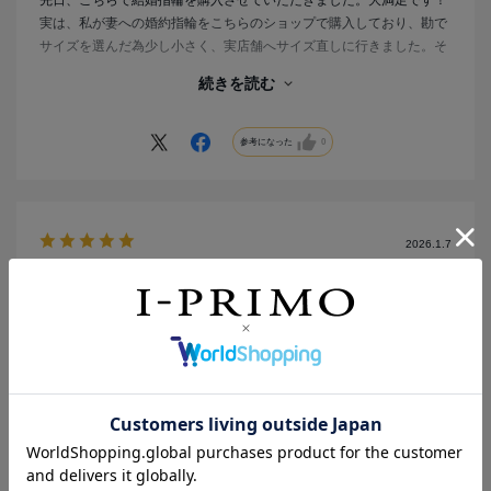
​先日、こちらで結婚指輪を購入させていただきました。大満足です！
​実は、私が妻への婚約指輪をこちらのショップで購入しており、勘で
サイズを選んだ為少し小さく、実店舗へサイズ直しに行きました。そ
の時の親身で丁寧な対応がとても印象に残っていました。そのため、
続きを読む
「結婚指輪も絶対にこのお店で買おう」と最初から決めていました。
​さらに嬉しかったのが、婚約指輪をこちらで購入していたおかげで、
割引サービスを利用できました。結婚式や新居の準備で何かと物入り
参考になった
0
な時期だったので、この割引は本当にありがたく、とても助かりまし
た。
​今回選んだ指輪の素材は「ピンクゴールド」です。妻の肌の色に絶対
に合うと思い私が強く勧めたのですが、実際に着けてみると想像以上
2026.1.7
に肌馴染みが良く、妻も大喜びで夫婦ともに大満足しています。
​そして、特に感動したのが「金属の触り心地」です。指に通した瞬
綺麗な光
間、肌にスッと馴染む極上のフィット感がありました。毎日長時間着
カラー：プラチナ
けていても全く違和感がなく、金属特有の硬さを感じさせない、しっ
とりと優しい着け心地です。ピンクゴールドの温かみのある色合い
な
と、指に吸い付くようななめらかな質感が素晴らしいです。
年代:
20代
性別:
女性
都道府県:
宮城県
購入の目的:
自分とパートナーへ
​夫婦の一生の宝物になりました。これから指輪探しをする方にも、心
購入商品の価格帯:
20万円～30万円
からおすすめしたい素敵なショップです。