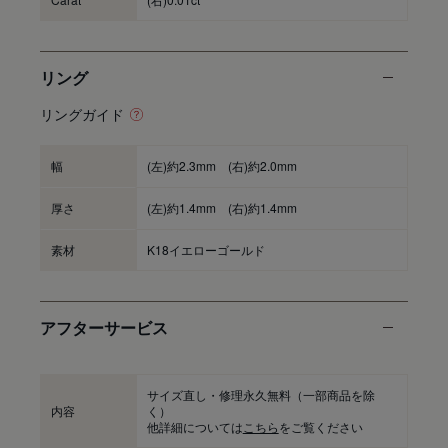
リング
リングガイド
幅
(左)約2.3mm (右)約2.0mm
厚さ
(左)約1.4mm (右)約1.4mm
素材
K18イエローゴールド
アフターサービス
サイズ直し・修理永久無料
（一部商品を除
内容
く）
他詳細については
こちら
をご覧ください