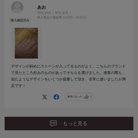
サイズも悩みましたが、何度もつけ比べ、担当の方のアドバイスを元
あお
に決めました。購入してから２ヶ月ほど経ちますが、本当に良い指輪
年代:
20代
性別:
女性
に出会えたなと心から思っています。
購入商品の価格帯:
10万円～20万円
アフターメンテナンス充実しているので安心して毎日つけることがで
きています。
デザインはもちろんですが、指輪選びの際の担当の方の言葉遣い、お
心遣いが本当に温かく、素晴らしいものでした。
初めての指輪がアイプリモさんでよかったです。最高の指輪、最高の
思い出をありがとうございました。
デザインが斜めにストーンが入ってるものがよく、こちらのブランド
で見たところ好みのものがあってそちらを選びました。接客の際も、
似たようなデザインをいくつか提案して頂き、非常に迷いましたが満
足です！
参考になった
0
もっと見る