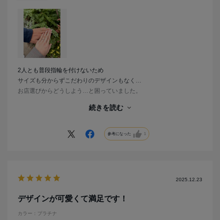
2人とも普段指輪を付けないため
サイズも分からずこだわりのデザインもなく…
お店選びからどうしよう…と困っていました。
そんな時口コミも良く、何よりブライダルリング専門店という言葉に
続きを読む
惹かれて来店予約をしました。
当日ドキドキしながらお店に行きましたが
参考になった
1
担当の方がとても優しく丁寧に接客をしてくださり、リラックスをし
て楽しみながら指輪を選ぶことができました。
水かきの深さを測り、指の形などを見ていただき
自分の普段のファッションや好みを回答するだけで
2025.12.23
自分に合う指輪のデザインをお薦めしてくれる診断もしてもらいまし
た。
デザインが可愛くて満足です！
診断結果だけでなく2人の生活スタイルもしっかりと考慮した上で、
カラー：プラチナ
デザインと着け心地が決め手になり、この指輪にしました。