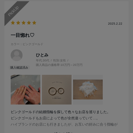
2025.2.22
一目惚れ♡
カラー：ピンクゴールド
ひとみ
年代:
30代
性別:
女性
購入商品の価格帯:
10万円～20万円
ピンクゴールドの結婚指輪を探して色々なお店を巡りました。
ピンクゴールドもお店によって色が全然違っていて…。
ハイブランドのお店にも行きましたが、お互いの好みに合う指輪が
中々見つからない中、アイプリモさんに伺いました。