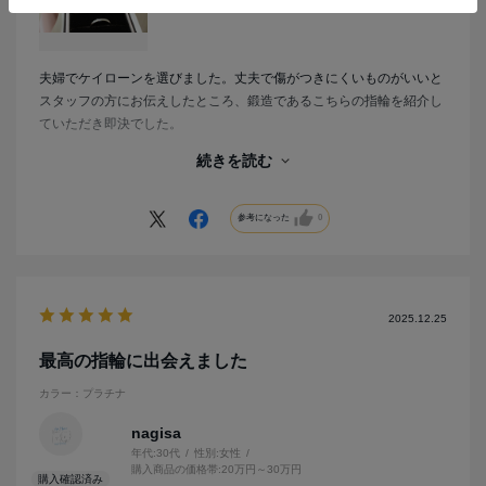
夫婦でケイローンを選びました。丈夫で傷がつきにくいものがいいと
スタッフの方にお伝えしたところ、鍛造であるこちらの指輪を紹介し
ていただき即決でした。
光に反射して３つのダイヤモンドが眩しいくらいに輝いてくれます。
続きを読む
サイドにミル打ちもあるのでより一層華やかにしてくれています。
ちょうどいい幅で着け心地も最高です。
参考になった
0
2025.12.25
最高の指輪に出会えました
カラー：プラチナ
nagisa
年代:
30代
性別:
女性
購入商品の価格帯:
20万円～30万円