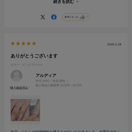
続きを読む
夫がこだわっていた鍛造。私が好きなデザイン。ピンクゴールドの色
もとても綺麗で肌馴染みが良く、その日に購入させて頂きました！
太さも太過ぎず、細過ぎず。
参考になった
7
斜めに入ったラインとダイヤでで指もすらっと見えて、とてもお気に
入りです！
2026.2.28
ありがとうございます
カラー：ピンクゴールド
アルディア
年代:
30代
性別:
男性
購入商品の価格帯:
20万円～30万円