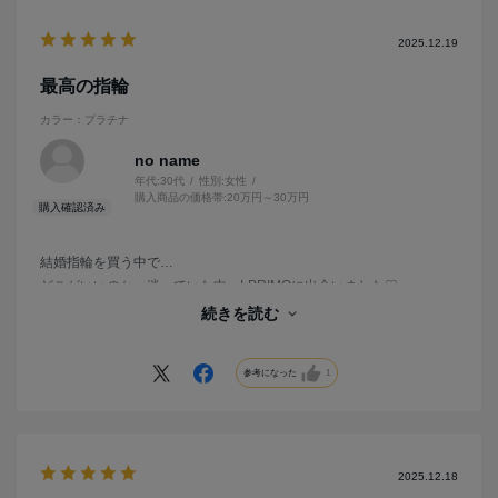
2025.12.19
最高の指輪
カラー：プラチナ
no name
年代:
30代
性別:
女性
購入商品の価格帯:
20万円～30万円
結婚指輪を買う中で…
どこがいいのか、迷っていた中、I-PRIMOに出会いました♡
実際につけた使用感はよく、なくてはならないものに。
続きを読む
アフターフォローもしっかりされており、選んで良かったです。
参考になった
1
2025.12.18