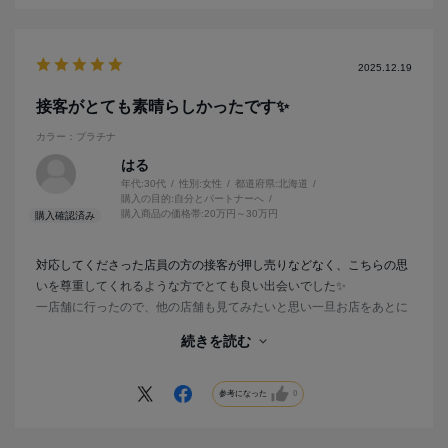
2025.12.19
接客がとても素晴らしかったです✨
カラー：プラチナ
はる
年代:
30代
性別:
女性
都道府県:
北海道
購入の目的:
自分とパートナーへ
購入商品の価格帯:
20万円～30万円
対応してくださった店員の方の接客が押し売りなどなく、こちらの思
いを尊重してくれるような方でとても良い出会いでした✨
一店舗に行ったので、他の店舗も見てみたいと思い一旦お店をあとに
しましたが、他の店舗で感じることのない満足感がアイプリモにはあ
続きを読む
り、店員さんで決めたと言っても過言ではないです☺️
そしてお気に入りの指輪にも出会えたので本当に感謝しかありません
💍♡
参考になった
0
ありがとうございました💐