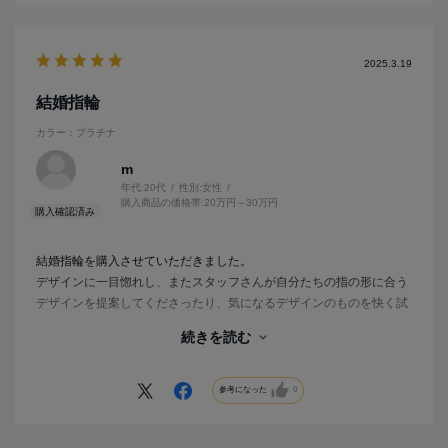
2025.3.19
結婚指輪
カラー：プラチナ
m
年代:
20代
性別:
女性
購入商品の価格帯:
20万円～30万円
結婚指輪を購入させていただきました。
デザインに一目惚れし、またスタッフさんが自分たちの指の形に合う
デザインを提案してくださったり、気になるデザインのものを快く試
着させてくださったりと親切で、一件目で決めさせていただきまし
続きを読む
た。
指輪を見るたび温かい気持ちになり、選んでよかったな、と思ってい
ます。
参考になった
0