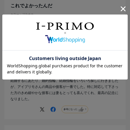
これでよかったんだ
カラー：プラチナ
そまな
年代:
50代
性別:
男性
都道府県:
秋田県
購入の目的:
自分とパートナーへ
購入商品の価格帯:
50万円～
結婚するにあたり、婚約指輪、結婚指輪をいろいろ探しに行きました
が、アイプリモさんの商品や接客が一番でした。特に対応して下さっ
た方のきめ細やかな接客には妻もとっても喜んでくれ、最高の記念に
なりました。
参考になった
0