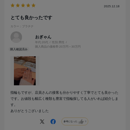
2025.12.18
とても良かったです
カラー：プラチナ
おぎゃん
年代:
20代
性別:
男性
購入商品の価格帯:
20万円～30万円
指輪もですが、店員さんの接客も分かりやすく丁寧でとても良かった
です。お値段も幅広く種類も豊富で指輪探してる人がいれば紹介しま
す。
ありがとうございました
参考になった
0