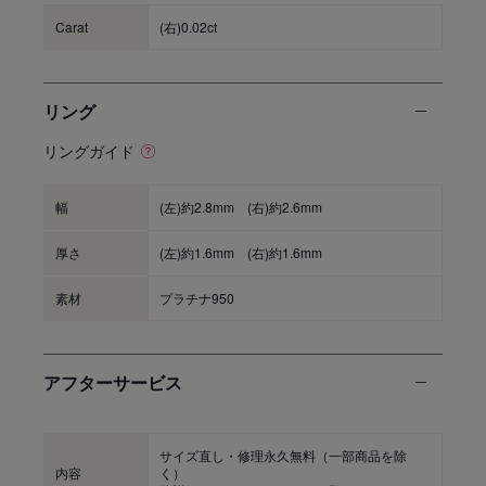
Carat
(右)0.02ct
リング
リングガイド
幅
(左)約2.8mm (右)約2.6mm
厚さ
(左)約1.6mm (右)約1.6mm
素材
プラチナ950
アフターサービス
サイズ直し・修理永久無料
（一部商品を除
内容
く）