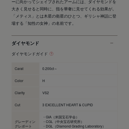
ーに向かってシェイプされたアームには、ダイヤモンドを
大きく見せると同時に、指を華奢に見せてくれる効果が。
「メティス」とは木星の衛星のひとつ、ギリシャ神話に登
場する「知性の女神」の名前です。
ダイヤモンド
ダイヤモンドガイド
Carat
0.200ct～
Color
H
Clarity
VS2
Cut
3 EXCELLENT HEART & CUPID
・GIA（米国宝石学会）
グレーディン
・CGL（中央宝石研究所）
グレポート
・DGL（Diamond Grading Laboratory）