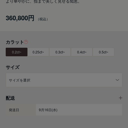
より華やかに、指まで美しく見せる知恵。
360,800円
カラット
0.2ct~
0.25ct~
0.3ct~
0.4ct~
0.5ct~
サイズ
配送
発送日
9月16日(水)