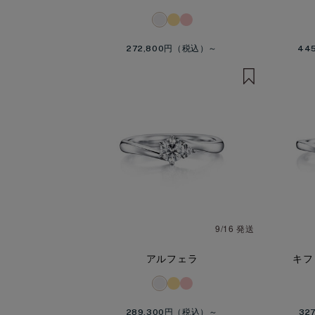
272,800円
44
9/16 発送
アルフェラ
キファ
289,300円
32