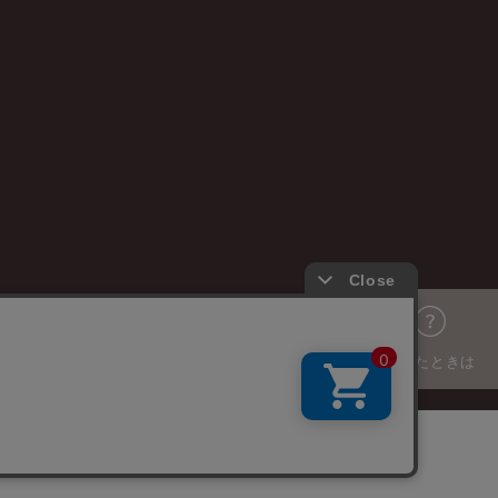
困ったときは
© PRIMO JAPAN INC. ALL RIGHTS RESERVED.