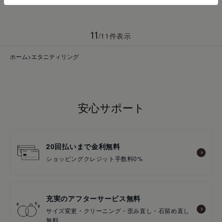
192,500円
11
/11件表示
ホーム
>
エタニティリング
安心サポート
20回払いまで金利無料
ショッピングクレジット手数料0%
充実のアフターサービス無料
サイズ変更・クリーニング・歪み直し・石留め直し
無料