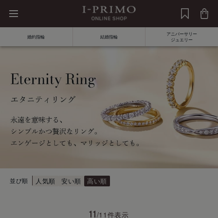
アニバーサリー
婚約指輪
結婚指輪
ジュエリー
並び順
人気順
安い順
高い順
11
/11件表示