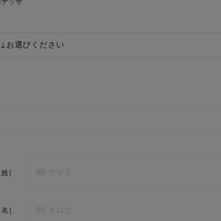
カナッサ
［姓］
［名］