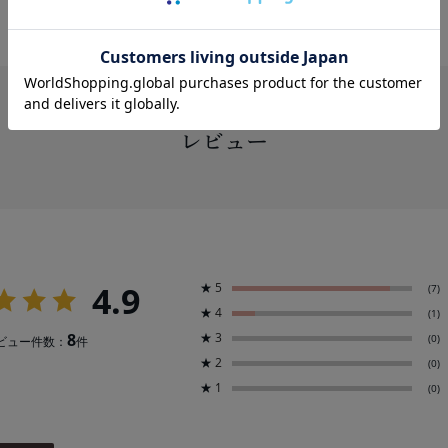
レビュー
4.9
★
5
(7)
★
4
(1)
8
★
3
(0)
ビュー件数：
件
★
2
(0)
★
1
(0)