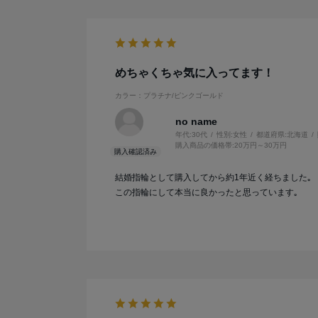
めちゃくちゃ気に入ってます！
カラー：プラチナ/ピンクゴールド
no name
年代:
30代
性別:
女性
都道府県:
北海道
購入商品の価格帯:
20万円～30万円
結婚指輪として購入してから約1年近く経ちました｡
この指輪にして本当に良かったと思っています｡