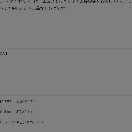
たメレダイヤモンドは、生涯ともに寄り添う夫婦の姿を表現しています
のよさを味わえる上品なリングです。
.03ct
約2.9mm (右)約2.8mm
約1.6mm (右)約1.6mm
チナ950/K18ピンクゴールド