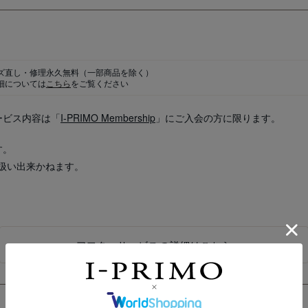
ズ直し・修理永久無料
（一部商品を除く）
細については
こちら
をご覧ください
ービス内容は「
I-PRIMO Membership
」にご入会の方に限ります。
す。
扱い出来かねます。
アフターサービスの詳細はこちら