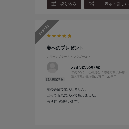
絞り込み
表示：新しい
妻へのプレゼント
カラー：プラチナ/ピンクゴールド
xydj929550742
年代:
50代
性別:
男性
都道府県:
兵庫県
購入商品の価格帯:
10万円～20万円
妻の要望で購入しました。
とっても気に入って貰えました。
有り難う御座います。