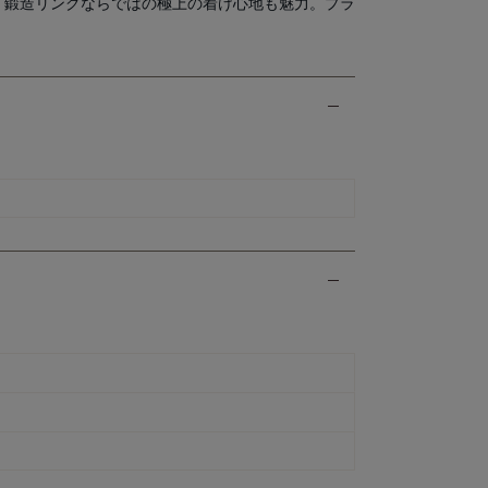
。鍛造リングならではの極上の着け心地も魅力。プラ