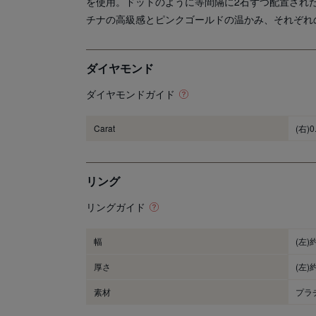
を使用。ドットのように等間隔に2石ずつ配置され
チナの高級感とピンクゴールドの温かみ、それぞれ
ダイヤモンド
ダイヤモンドガイド
Carat
(右)0
リング
リングガイド
幅
(左)
厚さ
(左)
素材
プラ