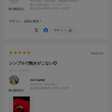
年代:
20代
性別:
男性
都道府県:
北海道
購入の目的:
自分とパートナーへ
購入商品の価格帯:
20万円～30万円
デザイン、品質が最高！
参考になった
0
2024.5.15
シンプルで飽きがこない◎
カラー：プラチナ
no name
年代:
20代
性別:
女性
購入商品の価格帯:
10万円～20万円