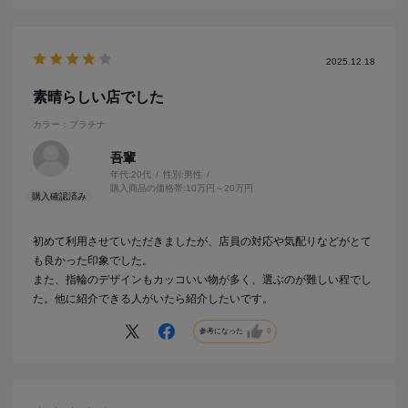
2025.12.18
素晴らしい店でした
カラー：プラチナ
吾輩
年代:
20代
性別:
男性
購入商品の価格帯:
10万円～20万円
初めて利用させていただきましたが、店員の対応や気配りなどがとて
も良かった印象でした。
また、指輪のデザインもカッコいい物が多く、選ぶのが難しい程でし
た。他に紹介できる人がいたら紹介したいです。
参考になった
0