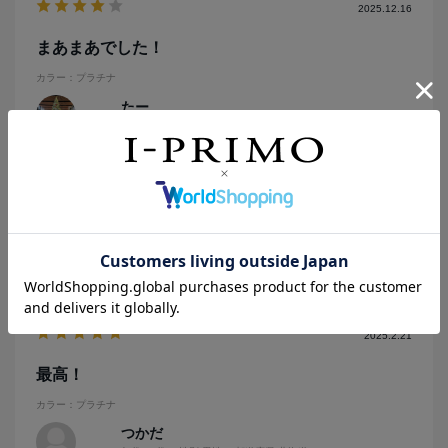
2025.12.16
まあまあでした！
カラー：プラチナ
たー
年代:
40代
性別:
男性
都道府県:
新潟県
購入の目的:
自分とパートナーへ
購入商品の価格帯:
10万円～20万円
普段使いにはちょっとボリュームありすぎかも！
参考になった
0
2025.2.21
最高！
カラー：プラチナ
つかだ