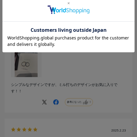
結婚指輪に
カラー：プラチナ
no name
年代:
30代
性別:
女性
購入商品の価格帯:
20万円～30万円
シンプルなデザインですが、ミル打ちのデザインがお気に入りで
す！！
参考になった
0
2025.2.23