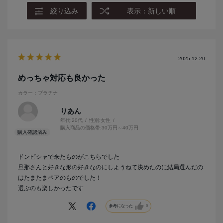
絞り込み
表示：新しい順
2025.12.20
めっちゃ対応も良かった
カラー：プラチナ
りあん
年代:
20代
性別:
女性
購入商品の価格帯:
30万円～40万円
ドンピシャで来たものがこちらでした
旦那さんと好きな形の好きなのにしようねて決めたのに結局選んだの
はたまたまペアのものでした！
選ぶのも楽しかったです
参考になった
0