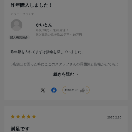
昨年購入しました！
カラー：プラチナ
かいとん
年代:
20代
性別:
男性
購入商品の価格帯:
20万円～30万円
昨年籍を入れてまずは指輪を探していました。
5店舗ほど回った時にここのスタッフさんの雰囲気と指輪がとてもよ
く奥さんが特に気に入っていました。
続きを読む
こちらのスタッフさんは全員接客も暖かくこちらが決めかねていても
急かす事はなかったです。
参考になった
1
もし知り合いに指輪を買う予定の人がいれば紹介したいなと思いまし
た。
2025.2.16
満足です