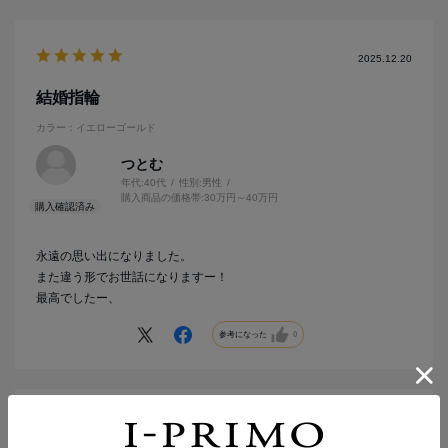
2025.12.20
結婚指輪
カラー：イエローゴールド
つとむ
年代:
40代
性別:
男性
購入商品の価格帯:
30万円～40万円
永遠の思い出になりました。
また違う形でお世話になりますー！
最高でしたー、
参考になった
0
2025.12.18