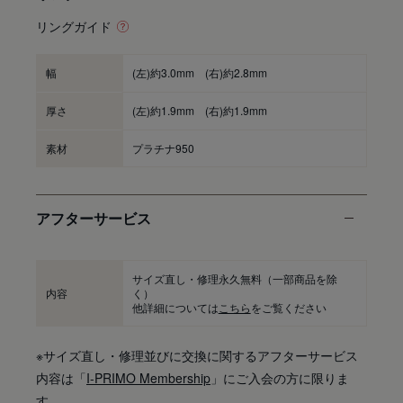
リングガイド
幅
(左)約3.0mm (右)約2.8mm
厚さ
(左)約1.9mm (右)約1.9mm
素材
プラチナ950
アフターサービス
サイズ直し・修理永久無料
（一部商品を除
内容
く）
他詳細については
こちら
をご覧ください
※サイズ直し・修理並びに交換に関するアフターサービス
内容は「
I-PRIMO Membership
」にご入会の方に限りま
す。