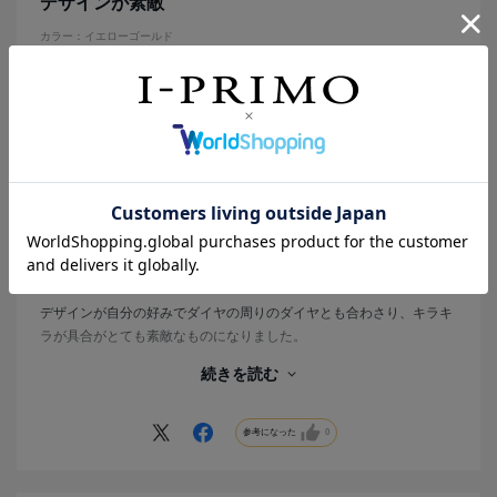
デザインが素敵
カラー：イエローゴールド
はな
年代:
30代
性別:
女性
都道府県:
大阪府
購入の目的:
ギフト
購入商品の価格帯:
40万円～50万円
デザインが自分の好みでダイヤの周りのダイヤとも合わさり、キラキ
ラが具合がとても素敵なものになりました。
Ｆランクのダイヤが使われてると言う事で、小さくてもとても存在感
続きを読む
があり、イエベな私には指輪をゴールドにした事で指馴染みもとても
良くかなり満足のいく品になりました。
キラキラが好きな人にはおすすめです。
参考になった
0