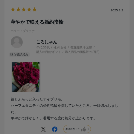
2025.3.2
華やかで映える婚約指輪
カラー：プラチナ
ころにゃん
年代:
30代
性別:
女性
都道府県:
千葉県
購入の目的:
ギフト
購入商品の価格帯:
50万円～
彼とふらっと入ったアイプリモ。
ハーフエタニティの婚約指輪を探していたところ、一目惚れしまし
た。
華やかで輝かしく、着用する度に気分が上がります。
参考になった
0