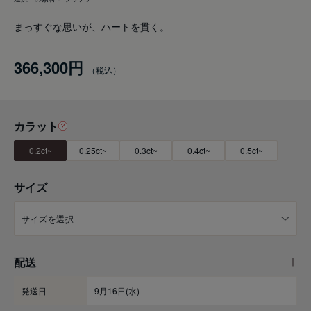
まっすぐな思いが、ハートを貫く。
366,300円
カラット
0.2ct~
0.25ct~
0.3ct~
0.4ct~
0.5ct~
サイズ
配送
発送日
9月16日(水)