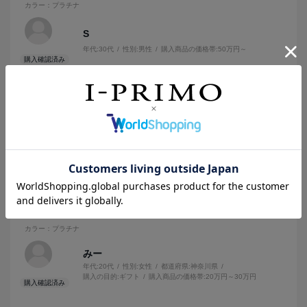
カラー：プラチナ
S
年代:
30代
性別:
男性
購入商品の価格帯:
50万円～
キラキラが好きな彼女が大変喜んでくれました。
参考になった
0
2025.3.2
可愛い♡
カラー：プラチナ
みー
年代:
20代
性別:
女性
都道府県:
神奈川県
購入の目的:
ギフト
購入商品の価格帯:
20万円～30万円