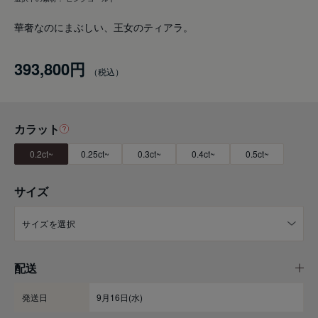
華奢なのにまぶしい、王女のティアラ。
393,800円
カラット
0.2ct~
0.25ct~
0.3ct~
0.4ct~
0.5ct~
サイズ
配送
発送日
9月16日(水)