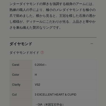
ンターダイヤモンドの輝きを強調する細身のアームには、
熟練の職人の手により、極小のメレダイヤモンドを極小の
爪で留めました。横から見ると、王冠を模した石座の透か
し模様が。ディテールにこだわりが光る、上品さと華やか
さを兼ね備えた贅沢なリングです。
ダイヤモンド
ダイヤモンドガイド
Carat
0.200ct～
Color
H
Clarity
VS2
Cut
3 EXCELLENT HEART & CUPID
・GIA（米国宝石学会）