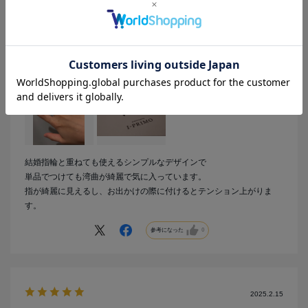
カラー：プラチナ
no name
年代:
20代
性別:
女性
購入商品の価格帯:
20万円～30万円
結婚指輪と重ねても使えるシンプルなデザインで
単品でつけても湾曲が綺麗で気に入っています。
指が綺麗に見えるし、お出かけの際に付けるとテンション上がりま
す。
参考になった
0
2025.2.15