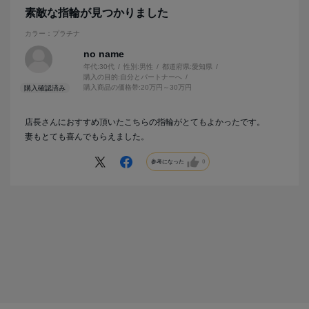
素敵な指輪が見つかりました
カラー：プラチナ
no name
年代:
30代
性別:
男性
都道府県:
愛知県
購入の目的:
自分とパートナーへ
購入商品の価格帯:
20万円～30万円
店長さんにおすすめ頂いたこちらの指輪がとてもよかったです。
妻もとても喜んでもらえました。
参考になった
0