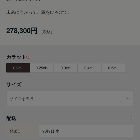
未来に向かって、翼をひろげて。
278,300円
カラット
0.2ct~
0.25ct~
0.3ct~
0.4ct~
0.5ct~
サイズ
配送
発送日
9月9日(水)