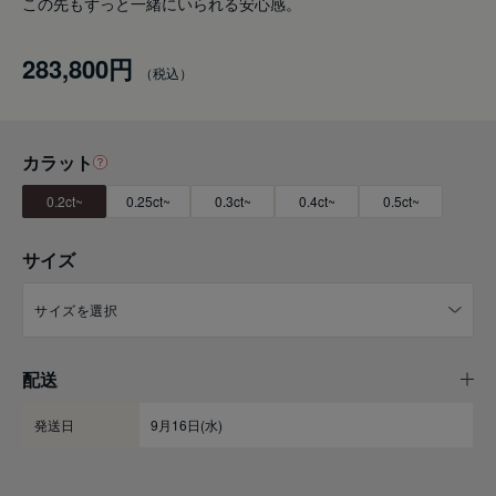
この先もずっと一緒にいられる安心感。
283,800円
カラット
0.2ct~
0.25ct~
0.3ct~
0.4ct~
0.5ct~
サイズ
配送
発送日
9月16日(水)