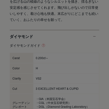
を広げる山の稜線のようなシルエットを描き、揺るぎない
安定感を感じさせてくれます。飛び出しがないので日常使
いしやすく、着け心地も快適。末広がりにどこまでも続い
ていく、おふたりの幸せを願って。
ダイヤモンド
ダイヤモンドガイド
Carat
0.200ct～
Color
H
Clarity
VS2
Cut
3 EXCELLENT HEART & CUPID
・GIA（米国宝石学会）
グレーディン
・CGL（中央宝石研究所）
グレポート
・DGL（Diamond Grading Laboratory）