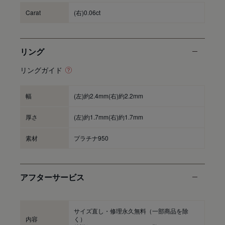
Carat
(右)0.06ct
リング
リングガイド
幅
(左)約2.4mm(右)約2.2mm
厚さ
(左)約1.7mm(右)約1.7mm
素材
プラチナ950
アフターサービス
サイズ直し・修理永久無料
（一部商品を除
内容
く）