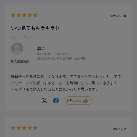
2025.12.18
いつ見てもキラキラ✨️
カラー：プラチナ
ねこ
年代:
30代
性別:
女性
購入商品の価格帯:
10万円～20万円
毎日手元見る度に嬉しくなります。アフターケアもしっかりしてて、
クリーニングお願いすると、とても綺麗になって返ってきます！
アイプリモで購入してほんとに良かったと思います。
参考になった
0
2025.3.2