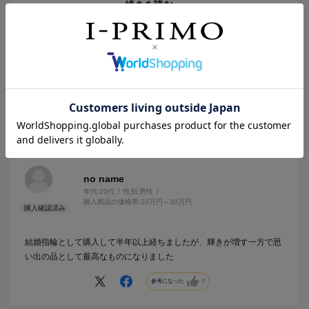
婚約指輪似合う形を店員さんに色々取り繕ってもらい大満足です。
続きを読む
品質、価格、アフターケアも他の店よりもよかったと思います。
参考になった
0
2025.12.19
最高の思い出
カラー：プラチナ
no name
年代:
20代
性別:
男性
購入商品の価格帯:
20万円～30万円
結婚指輪として購入して半年以上経ちましたが、輝きが増す一方で思
い出の品として最高なものになりました
参考になった
0