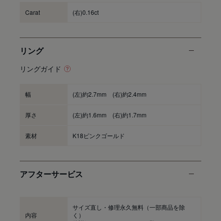
Carat
(右)0.16ct
リング
リングガイド
幅
(左)約2.7mm (右)約2.4mm
厚さ
(左)約1.6mm (右)約1.7mm
素材
K18ピンクゴールド
アフターサービス
サイズ直し・修理永久無料
（一部商品を除
内容
く）