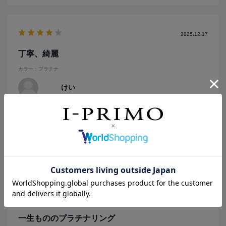
2025.12.17
丁寧、綺麗
カラー：プラチナ
けい
年代:
30代
性別:
男性
購入商品の価格帯:
20万円～30万円
商品の扱い、接客たまに丁寧で好印象です
参考になった
0
2025.2.28
一生もののプラチナリング