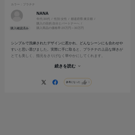
カラー：プラチナ
NANA
年代:
30代
性別:
女性
都道府県:
東京都
購入の目的:
自分とパートナーへ
購入商品の価格帯:
20万円～30万円
シンプルで洗練されたデザインに惹かれ、どんなシーンにも合わせや
すいと思い選びました。実際に手に取ると、プラチナの上品な輝きが
とても美しく、指元をさりげなく華やかにしてくれます。
続きを読む
また、つけ心地がとても良く、指にしっかりフィットするのに圧迫感
がなく、長時間つけていても違和感がありません。普段ジュエリーを
つけ慣れていない私でも、自然に身につけられる快適さが気に入りま
参考になった
1
した。
I-PRIMOのスタッフの方もとても親切で、購入前にじっくり相談でき
たのも安心できるポイントでした。サイズやデザインについて細かく
アドバイスをいただき、自分にぴったりのリングを選ぶことができま
した。
この指輪は、シンプルながらも洗練されたデザインで、飽きることな