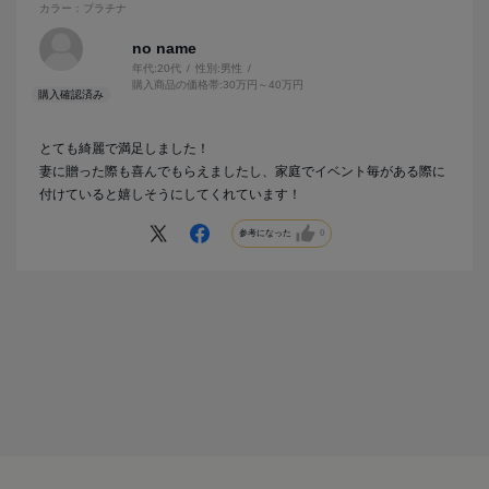
カラー：プラチナ
no name
年代:
20代
性別:
男性
購入商品の価格帯:
30万円～40万円
とても綺麗で満足しました！
妻に贈った際も喜んでもらえましたし、家庭でイベント毎がある際に
付けていると嬉しそうにしてくれています！
参考になった
0