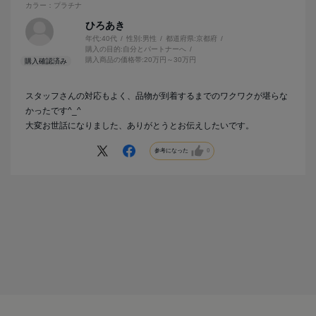
カラー：プラチナ
ひろあき
年代:
40代
性別:
男性
都道府県:
京都府
購入の目的:
自分とパートナーへ
購入商品の価格帯:
20万円～30万円
スタッフさんの対応もよく、品物が到着するまでのワクワクが堪らな
かったです^_^
大変お世話になりました、ありがとうとお伝えしたいです。
参考になった
0