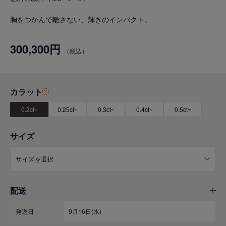
胸をつかんで離さない、輝きのインパクト。
300,300円
カラット
0.2ct~
0.25ct~
0.3ct~
0.4ct~
0.5ct~
サイズ
配送
発送日
9月16日(水)