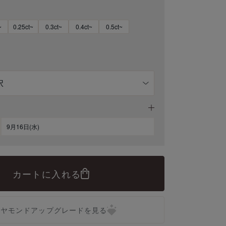
~
0.25ct~
0.3ct~
0.4ct~
0.5ct~
9月16日(水)
カートに入れる
イヤモンドアップグレードを見る