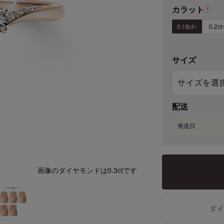
カラット
0.18ct~
0.2ct
サイズ
配送
発送日
画像のダイヤモンドは0.3ctです
ダ