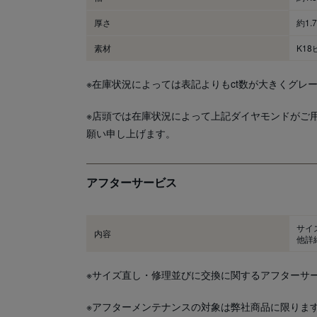
厚さ
約1.
素材
K1
※在庫状況によっては表記よりもct数が大きくグレ
※店頭では在庫状況によって上記ダイヤモンドがご
願い申し上げます。
アフターサービス
サイ
内容
他詳
※サイズ直し・修理並びに交換に関するアフターサ
※アフターメンテナンスの対象は弊社商品に限りま