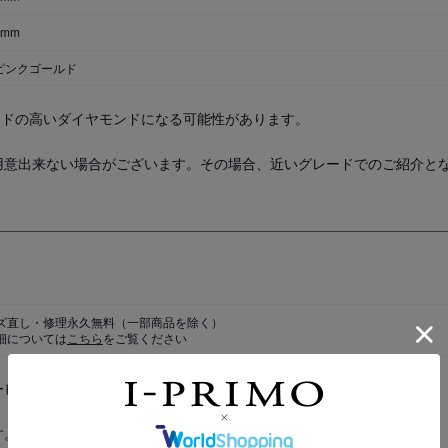
7mm
8ピンクゴールド
ードの高いダイヤモンドになる可能性があります。
用意出来ない場合がございます。その場合、近いグレードでのご紹介と
ズ直し・修理永久無料
（一部商品を除く）
細については
こちら
をご覧ください
ービス内容は「
I-PRIMO Membership
」にご入会の方に限ります。
す。