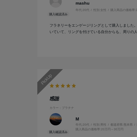
mashu
年代:
20代
性別:
女性
購入商品の価格帯:
フラネリーをエンゲージリングとして購入しました
いていて、リングを付けている自分からも、周りの
感謝
カラー：プラチナ
M
年代:
20代
性別:
男性
都道府県:
熊本県
購入商品の価格帯:
20万円～30万円