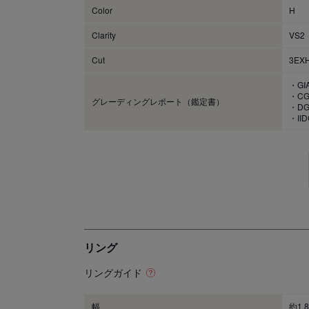
Color
H
Clarity
VS2
Cut
3EX
・G
・C
グレーディングレポート（鑑定書）
・DGL
・IID
リング
リングガイド
幅
約1.