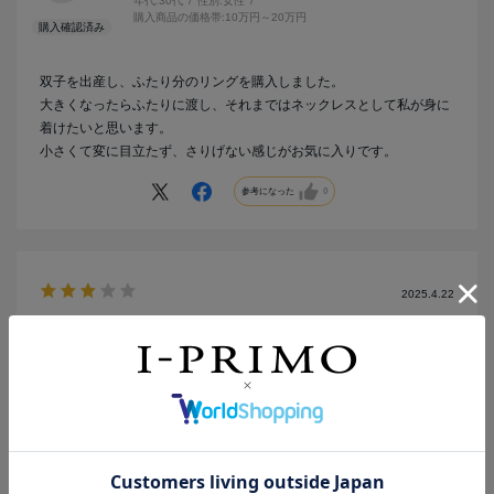
年代:
30代
性別:
女性
購入商品の価格帯:
10万円～20万円
双子を出産し、ふたり分のリングを購入しました。
大きくなったらふたりに渡し、それまではネックレスとして私が身に
着けたいと思います。
小さくて変に目立たず、さりげない感じがお気に入りです。
参考になった
0
2025.4.22
リングのサイズが小さめ
サイズ：ダイヤモンド
カラー：ホワイトゴールド
no name
年代:
30代
性別:
男性
購入商品の価格帯:
10万円～20万円