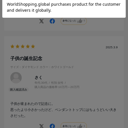
リングのサイズが小さめで、思っている以上に印字が見えづらいで
す。
参考になった
0
2025.3.9
子供の誕生記念
サイズ：ダイヤモンド
カラー：ホワイトゴールド
さく
年代:
30代
性別:
女性
購入商品の価格帯:
10万円～20万円
子供が産まれたので記念に。
思ったより小さかったけど、ペンダントトップにはちょうどいい大き
さだった。
参考になった
0