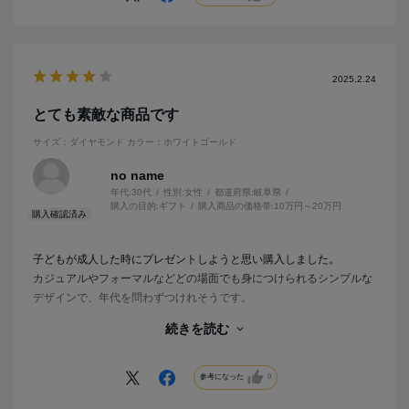
2025.2.24
とても素敵な商品です
サイズ：ダイヤモンド
カラー：ホワイトゴールド
no name
年代:
30代
性別:
女性
都道府県:
岐阜県
購入の目的:
ギフト
購入商品の価格帯:
10万円～20万円
子どもが成人した時にプレゼントしようと思い購入しました。
カジュアルやフォーマルなどどの場面でも身につけられるシンプルな
デザインで、年代を問わずつけれそうです。
小さなリングながら、子どもの名前・生年月日・出生時の身長と体重
続きを読む
と多くの文字数を刻印することができました。
子どもに渡すまでは私が数回使用しましたが、服装を選ばずつけれる
ので日常使いにとても良いです。
参考になった
0
価格帯の選択が10万円以上からしかなかったので1番低いもので選択