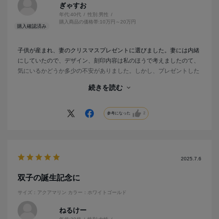
ぎゃすお
年代:
40代
性別:
男性
購入商品の価格帯:
10万円～20万円
子供が産まれ、妻のクリスマスプレゼントに選びました。妻には内緒
にしていたので、デザイン、刻印内容は私のほうで考えましたのて、
気にいるかどうか多少の不安がありました。しかし、プレゼントした
あととても喜んでもらえましたし、SNSでも写真アップしてくれまし
続きを読む
た。
選んだ甲斐がありました。
参考になった
2
2025.7.6
双子の誕生記念に
サイズ：アクアマリン
カラー：ホワイトゴールド
ねるけー