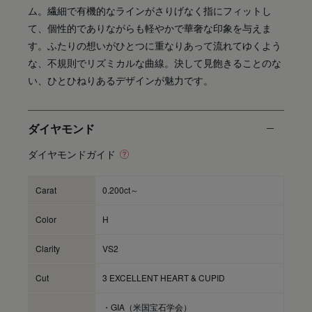
ム。繊細で有機的なラインがさりげなく指にフィットし
て、個性的でありながらも軽やかで華奢な印象を与えま
す。ふたりの想いがひとつに重なりあって流れてゆくよう
な、不規則でリズミカルな曲線。決して見飽きることのな
い、ひとひねりあるデザインが魅力です。
ダイヤモンド
ダイヤモンドガイド
Carat
0.200ct～
Color
H
Clarity
VS2
Cut
3 EXCELLENT HEART & CUPID
・GIA（米国宝石学会）