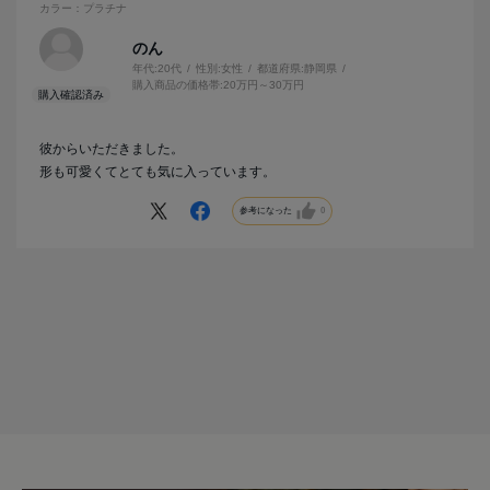
カラー：プラチナ
のん
年代:
20代
性別:
女性
都道府県:
静岡県
購入商品の価格帯:
20万円～30万円
彼からいただきました。
形も可愛くてとても気に入っています。
参考になった
0