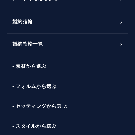
プロポーズ意識調査結果一覧
婚約指輪
婚約指輪選び方ガイド
おすすめの婚約指輪
ダイヤモンドの品質とは？
®
パーフェクトプロポーズリング
婚約指輪一覧
素材から選ぶ
プロポーズの方法
プロポーズシチュエーション診断
プラチナ
タイミング
フォルムから選ぶ
婚約指輪マッチング診断
イエローゴールド
プレゼント
プロポーズプラン検索
ストレートライン
セッティングから選ぶ
ピンクゴールド
場所
ウェーブライン
ソリテール
コンビネーション
スタイルから選ぶ
言葉
V字ライン