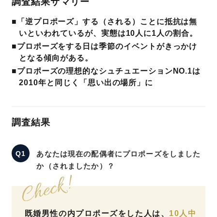
調査結果サマリー
プレゼント
■「逆プロポーズ」する（される）ことに抵抗は無
プロポーズプラン検索
いといわれているが、実態は10人に1人の割合。
I-PRIMO公式オンラインショップ
場所
■プロポーズをする日は季節のイベントがきっかけ
となる傾向がある。
言葉
■プロポーズの理想的なシュチュエーションNO.1は
Follow us on
2010年と同じく「思い出の場所」に
エピソード
調査結果
あなたは現在の配偶者にプロポーズをしました
か（されましたか）？
既婚男性の内プロポーズをした人は、
10人中