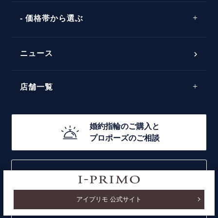
ワンサイドメレ
エピソード
シンプル
価格帯から選ぶ
ダブルサイドメレ
フェミニン
50万円台～
ラインメレ
ニュース
モード
40万円台～
エレガント
店舗一覧
30万円台～
ゴージャス
20万円台～
店舗一覧
婚約指輪のご購入と
10万円台～
プロポーズのご相談
札幌店
函館店
I-PRIMO公式サイト
取扱店)エヴァンスブライダル 旭川本店
アイプリモ 公式サイト
仙台店