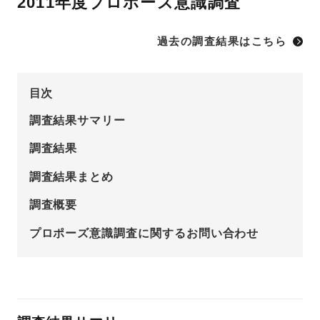
2011年度プロポーズ意識調査
先輩の体験談
過去の調査結果はこちら
プロポーズサポートの流れ
プロポーズ知恵袋
スペシャルプロポーズイベント
目次
調査結果サマリー
プロポーズアイテム
アイプリモについて
調査結果
プロポーズ意識調査結果一覧
調査結果まとめ
ニュース
婚約指輪選び方ガイド
おすすめの婚約指輪
調査概要
ダイヤモンドの品質とは？
®
パーフェクトプロポーズリング
プロポーズ意識調査に関するお問い合わせ
婚約指輪のご購入と
プロポーズのご相談
プロポーズの方法
プロポーズシチュエーション診断
I-PRIMO公式サイト
タイミング
婚約指輪マッチング診断