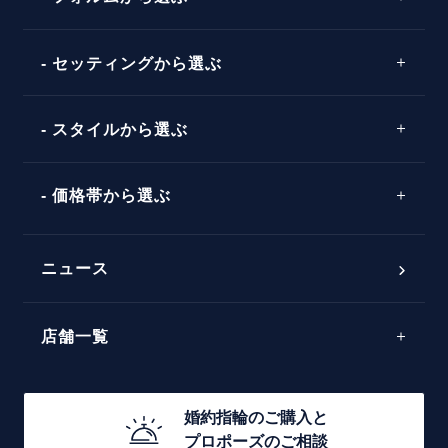
婚約指輪マッチング診断
イエローゴールド
プレゼント
プロポーズプラン検索
ストレートライン
セッティングから選ぶ
ピンクゴールド
場所
ウェーブライン
ソリテール
コンビネーション
スタイルから選ぶ
言葉
V字ライン
ワンサイドメレ
エピソード
シンプル
価格帯から選ぶ
ダブルサイドメレ
フェミニン
50万円台～
ラインメレ
ニュース
モード
40万円台～
エレガント
店舗一覧
30万円台～
ゴージャス
20万円台～
店舗一覧
婚約指輪のご購入と
10万円台～
プロポーズのご相談
札幌店