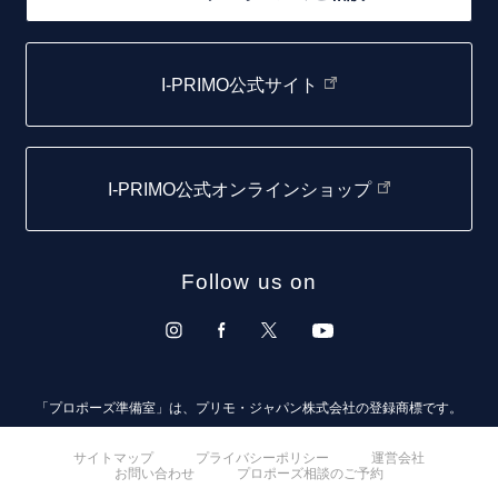
函館店
I-PRIMO公式サイト
取扱店)エヴァンスブライダル 旭川本店
仙台店
I-PRIMO公式オンラインショップ
青森店
弘前パークホテル店
Follow us on
秋田店
盛岡大通店
山形店
「プロポーズ準備室」は、プリモ・ジャパン株式会社の登録商標です。
郡山モルティ店
サイトマップ
プライバシーポリシー
運営会社
お問い合わせ
プロポーズ相談のご予約
いわき店