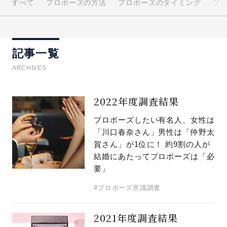
すべて
プロポーズの方法
プロポーズのタイミング
プ
先輩の体験談
プロポーズサポートの流れ
記事一覧
プロポーズ知恵袋
スペシャルプロポーズイベント
ARCHIVES
プロポーズアイテム
アイプリモについて
2022年度調査結果
プロポーズ意識調査結果一覧
プロポーズしたい有名人、女性は
ニュース
「川口春奈さん」男性は「仲野太
婚約指輪選び方ガイド
おすすめの婚約指輪
賀さん」が1位に！ 約9割の人が
ダイヤモンドの品質とは？
®
結婚にあたってプロポーズは「必
パーフェクトプロポーズリング
婚約指輪のご購入と
要」
プロポーズのご相談
#プロポーズ意識調査
プロポーズの方法
プロポーズシチュエーション診断
2021年度調査結果
I-PRIMO公式サイト
タイミング
婚約指輪マッチング診断