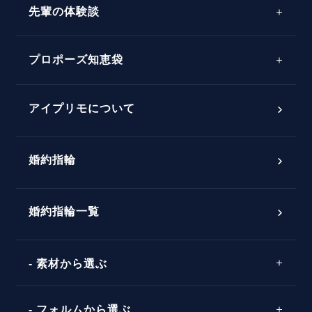
先輩の体験談
プロポーズサポートの流れ
プロポーズ知恵袋
スペシャルプロポーズイベント
プロポーズアイテム
アイプリモについて
プロポーズ意識調査結果一覧
婚約指輪
婚約指輪選び方ガイド
おすすめの婚約指輪
ダイヤモンドの品質とは？
®
パーフェクトプロポーズリング
婚約指輪一覧
素材から選ぶ
プロポーズの方法
プロポーズシチュエーション診断
プラチナ
タイミング
フォルムから選ぶ