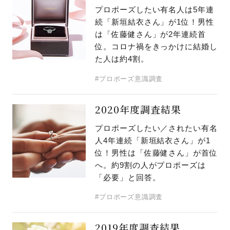
プロポーズしたい有名人は5年連
プレゼント
続「新垣結衣さん」が1位！男性
プロポーズプラン検索
は「佐藤健さん」が2年連続首
I-PRIMO公式オンラインショップ
場所
位。コロナ禍をきっかけに結婚し
た人は約4割。
言葉
#プロポーズ意識調査
Follow us on
エピソード
2020年度調査結果
プロポーズしたい／されたい有名
人4年連続「新垣結衣さん」が1
位！男性は「佐藤健さん」が首位
へ。約9割の人がプロポーズは
「必要」と回答。
#プロポーズ意識調査
2019年度調査結果