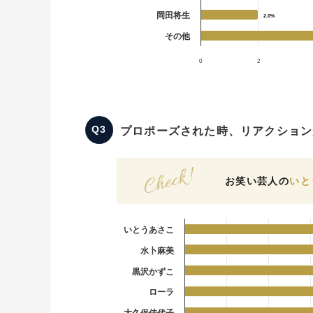
岡田将生
2.0%
2.0%
その他
0
2
プロポーズされた時、リアクション
お笑い芸人の
いと
いとうあさこ
水卜麻美
黒沢かずこ
ローラ
大久保佳代子