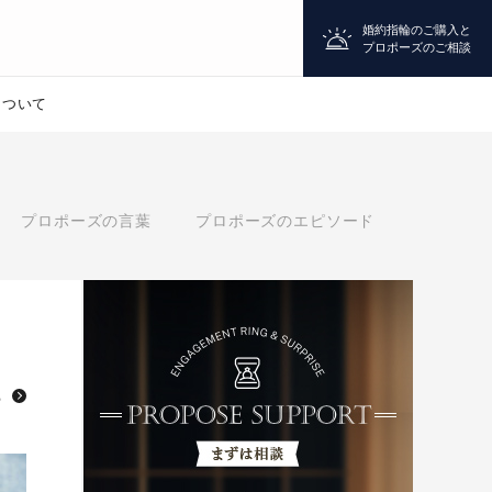
婚約指輪のご購入と
プロポーズのご相談
について
プロポーズ
プロポーズの言葉
プロポーズのエピソード
シチュエーション診断
婚約指輪
マッチング診断
ら