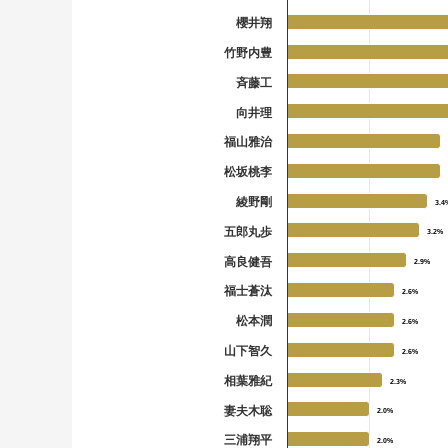
櫻井翔
竹野内豊
斉藤工
向井理
福山雅治
松坂桃李
綾野剛
3.4
3.4
五郎丸歩
3.2%
3.2%
高良健吾
2.9%
2.9%
福士蒼汰
2.6%
2.6%
松本潤
2.6%
2.6%
山下智久
2.6%
2.6%
相葉雅紀
2.3%
2.3%
妻夫木聡
2.0%
2.0%
三浦翔平
2.0%
2.0%