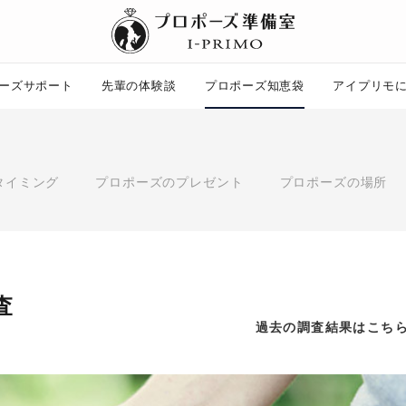
ーズサポート
先輩の体験談
プロポーズ知恵袋
アイプリモ
プロポーズ知恵袋
ー
ピックアップ
タイミング
プロポーズのプレゼント
プロポーズの場所
プロポーズ意識調査結果一覧
婚約指輪選び方ガイド
ント
ダイヤモンドの品質とは？
コラム
プロポーズの方法
タイミング
プレゼント
査
場所
言葉
エピソード
過去の調査結果はこち
アイプリモについて
ニュース