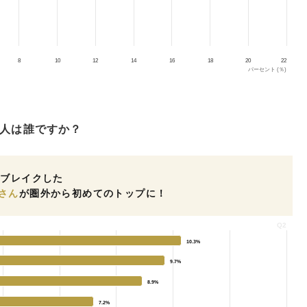
8
10
12
14
16
18
20
22
パーセント (％)
人は誰ですか？
でブレイクした
さん
が圏外から初めてのトップに！
Q2
10.3%
10.3%
9.7%
9.7%
8.9%
8.9%
7.2%
7.2%