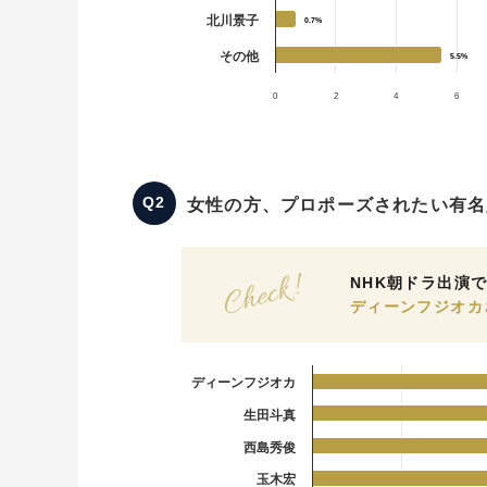
北川景子
0.7%
0.7%
その他
5.5%
5.5%
0
2
4
6
女性の方、プロポーズされたい有名
NHK朝ドラ出演
ディーンフジオカ
ディーンフジオカ
生田斗真
西島秀俊
玉木宏