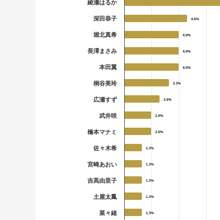
綾瀬はるか
深田恭子
4.6%
4.6%
堀北真希
4.0%
4.0%
長澤まさみ
4.0%
4.0%
本田翼
4.0%
4.0%
桐谷美玲
3.3%
3.3%
広瀬すず
2.6%
2.6%
武井咲
2.0%
2.0%
橋本マナミ
2.0%
2.0%
佐々木希
1.3%
1.3%
宮崎あおい
1.3%
1.3%
吉髙由里子
1.3%
1.3%
土屋太鳳
1.3%
1.3%
菜々緒
1.3%
1.3%