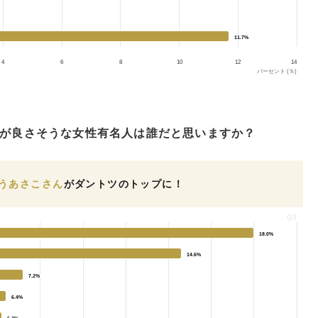
11.7%
11.7%
4
6
8
10
12
14
パーセント (％)
が良さそうな女性有名人は誰だと思いますか？
うあさこさん
がダントツのトップに！
Q3
18.0%
18.0%
14.6%
14.6%
7.2%
7.2%
6.4%
6.4%