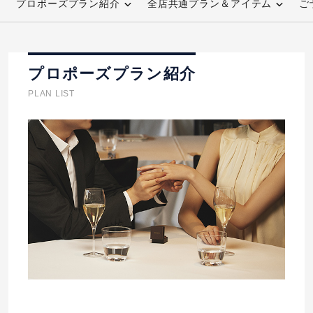
プロポーズプラン紹介
全店共通プラン＆アイテム
ご
先輩の体験談
プロポーズサポートの流れ
プロポーズプラン紹介
プロポーズ知恵袋
スペシャルプロポーズイベント
PLAN LIST
プロポーズアイテム
アイプリモについて
プロポーズ意識調査結果一覧
ニュース
婚約指輪選び方ガイド
おすすめの婚約指輪
ダイヤモンドの品質とは？
®
パーフェクトプロポーズリング
婚約指輪のご購入と
プロポーズのご相談
プロポーズの方法
プロポーズシチュエーション診断
I-PRIMO公式サイト
タイミング
婚約指輪マッチング診断