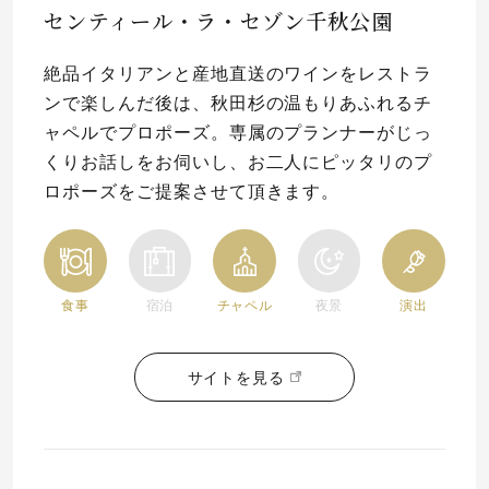
センティール・ラ・セゾン千秋公園
プレゼント
プロポーズプラン検索
絶品イタリアンと産地直送のワインをレストラ
I-PRIMO公式オンラインショップ
場所
ンで楽しんだ後は、秋田杉の温もりあふれるチ
ャペルでプロポーズ。専属のプランナーがじっ
言葉
くりお話しをお伺いし、お二人にピッタリのプ
Follow us on
ロポーズをご提案させて頂きます。
エピソード
食事
宿泊
チャペル
夜景
演出
サイトを見る