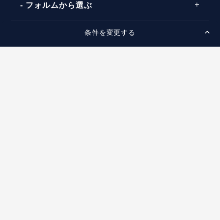
タイミング
フォルムから選ぶ
婚約指輪マッチング診断
イエローゴールド
プレゼント
プロポーズプラン検索
条件を変更する
ストレートライン
セッティングから選ぶ
ピンクゴールド
場所
ウェーブライン
ソリテール
コンビネーション
スタイルから選ぶ
言葉
V字ライン
ワンサイドメレ
エピソード
シンプル
価格帯から選ぶ
ダブルサイドメレ
フェミニン
50万円台～
ラインメレ
ニュース
モード
40万円台～
エレガント
店舗一覧
30万円台～
ゴージャス
20万円台～
店舗一覧
婚約指輪のご購入と